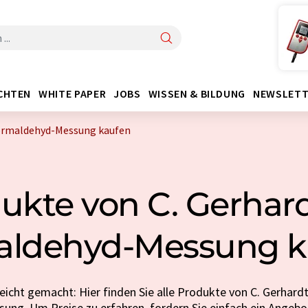
CHTEN
WHITE PAPER
JOBS
WISSEN & BILDUNG
NEWSLETT
Formaldehyd-Messung kaufen
ukte von C. Gerhard
aldehyd-Messung k
eicht gemacht: Hier finden Sie alle Produkte von C. Gerhard
ung. Um Preise zu erfahren, fordern Sie einfach ein Angebo