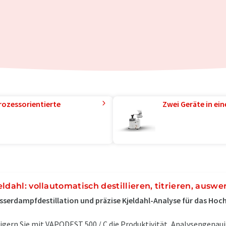
rozessorientierte
Zwei Geräte in ei
eldahl: vollautomatisch destillieren, titrieren, auswe
serdampfdestillation und präzise Kjeldahl-Analyse für das Ho
igern Sie mit VAPODEST 500 / C die Produktivität, Analysengenaui