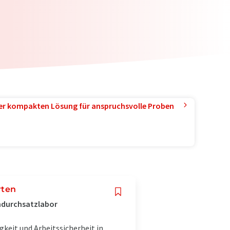
ner kompakten Lösung für anspruchsvolle Proben
rten
chdurchsatzlabor
gkeit und Arbeitssicherheit in