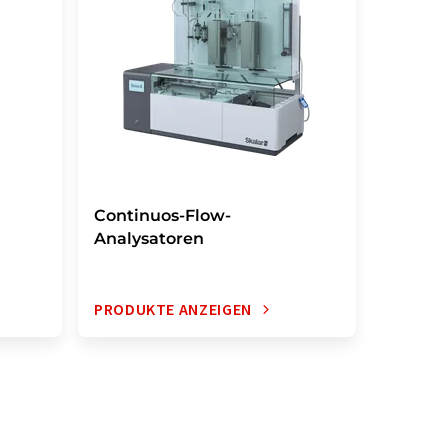
Continuos-Flow-
Segmen
Analysatoren
Analys
PRODUKTE ANZEIGEN
PRODUK