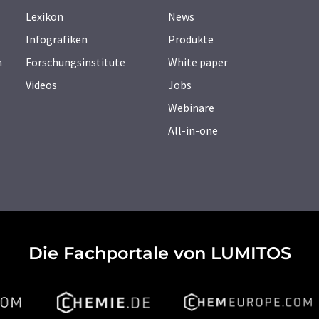
Lexikon
News
Infografiken
Produkte
n
Forschungsinstitute
White paper
Videos
Jobs
Webinare
All-in-one
Die Fachportale von LUMITOS