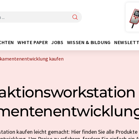
CHTEN
WHITE PAPER
JOBS
WISSEN & BILDUNG
NEWSLETT
ikamentenentwicklung kaufen
aktionsworkstation 
mentenentwicklung
ation kaufen leicht gemacht: Hier finden Sie alle Produkte 
wicklung. Um Preise zu erfahren, fordern Sie einfach ein A