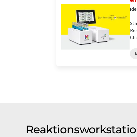
ei
Ide
Sta
Rea
Che
Reaktionsworkstati