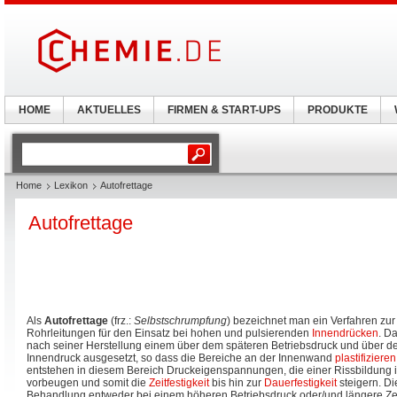
HOME
AKTUELLES
FIRMEN & START-UPS
PRODUKTE
Home
Lexikon
Autofrettage
Autofrettage
Als
Autofrettage
(frz.:
Selbstschrumpfung
) bezeichnet man ein Verfahren zur
Rohrleitungen für den Einsatz bei hohen und pulsierenden
Innendrücken
. D
nach seiner Herstellung einem über dem späteren Betriebsdruck und über d
Innendruck ausgesetzt, so dass die Bereiche an der Innenwand
plastifizieren
entstehen in diesem Bereich Druckeigenspannungen, die einer Rissbildung 
vorbeugen und somit die
Zeitfestigkeit
bis hin zur
Dauerfestigkeit
steigern. Di
Behandlung entweder bei einem höheren Betriebsdruck oder/und längere Zei