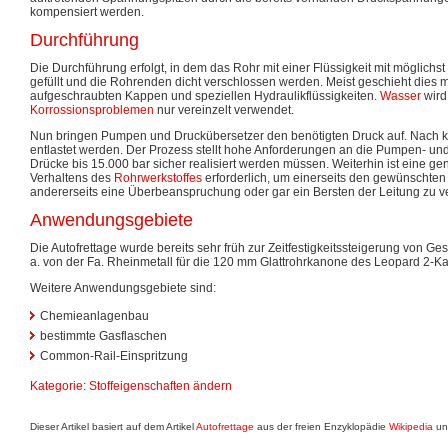
kompensiert werden.
Durchführung
Die Durchführung erfolgt, in dem das Rohr mit einer Flüssigkeit mit möglichs
gefüllt und die Rohrenden dicht verschlossen werden. Meist geschieht dies m
aufgeschraubten Kappen und speziellen Hydraulikflüssigkeiten.
Wasser
wird
Korrossionsproblemen
nur vereinzelt verwendet.
Nun bringen Pumpen und Druckübersetzer den benötigten Druck auf. Nach ku
entlastet werden. Der Prozess stellt hohe Anforderungen an die Pumpen- und
Drücke bis 15.000 bar sicher realisiert werden müssen. Weiterhin ist eine g
Verhaltens des
Rohrwerkstoffes
erforderlich, um einerseits den gewünschten 
andererseits eine Überbeanspruchung oder gar ein Bersten der Leitung zu v
Anwendungsgebiete
Die Autofrettage wurde bereits sehr früh zur Zeitfestigkeitssteigerung von Ge
a. von der Fa. Rheinmetall für die 120 mm Glattrohrkanone des Leopard 2-K
Weitere Anwendungsgebiete sind:
Chemieanlagenbau
bestimmte Gasflaschen
Common-Rail-Einspritzung
Kategorie
:
Stoffeigenschaften ändern
Dieser Artikel basiert auf dem Artikel
Autofrettage
aus der freien Enzyklopädie
Wikipedia
und