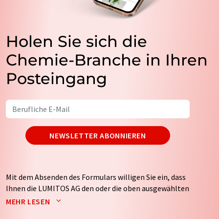
Holen Sie sich die
Chemie-Branche in Ihren
Posteingang
NEWSLETTER ABONNIEREN
Mit dem Absenden des Formulars willigen Sie ein, dass
Ihnen die LUMITOS AG den oder die oben ausgewählten
Newsletter per E-Mail zusendet. Ihre Daten werden
MEHR LESEN
nicht an Dritte weitergegeben. Die Speicherung und