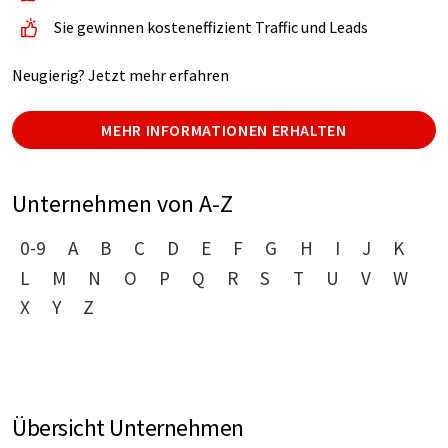
Sie gewinnen kosteneffizient Traffic und Leads
Neugierig? Jetzt mehr erfahren
MEHR INFORMATIONEN ERHALTEN
Unternehmen von A-Z
0-9
A
B
C
D
E
F
G
H
I
J
K
L
M
N
O
P
Q
R
S
T
U
V
W
X
Y
Z
Übersicht Unternehmen