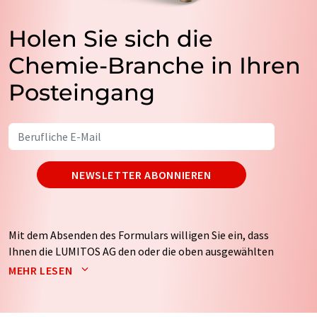
Holen Sie sich die
Chemie-Branche in Ihren
Posteingang
NEWSLETTER ABONNIEREN
Mit dem Absenden des Formulars willigen Sie ein, dass
Ihnen die LUMITOS AG den oder die oben ausgewählten
Newsletter per E-Mail zusendet. Ihre Daten werden
MEHR LESEN
nicht an Dritte weitergegeben. Die Speicherung und
Verarbeitung Ihrer Daten durch die LUMITOS AG erfolgt
auf Basis unserer
Datenschutzerklärung
. LUMITOS darf