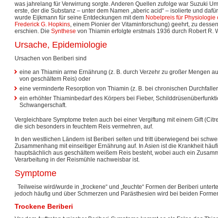
was jahrelang für Verwirrung sorgte. Anderen Quellen zufolge war Suzuki U
erste, der die Substanz – unter dem Namen „aberic acid“ – isolierte und dafür
wurde Eijkmann für seine Entdeckungen mit dem
Nobelpreis für Physiologie
Frederick G. Hopkins
, einem Pionier der Vitaminforschung) geehrt, zu dessen
erschien. Die
Synthese
von Thiamin erfolgte erstmals 1936 durch Robert R. W
Ursache, Epidemiologie
Ursachen von Beriberi sind
eine an Thiamin arme Ernährung (z. B. durch Verzehr zu großer Mengen 
von geschältem Reis) oder
eine verminderte Resorption von Thiamin (z. B. bei chronischen Durchfall
ein erhöhter Thiaminbedarf des Körpers bei Fieber, Schilddrüsenüberfunkti
Schwangerschaft.
Vergleichbare Symptome treten auch bei einer Vergiftung mit einem Gift (Citr
die sich besonders in feuchtem Reis vermehren, auf.
In den westlichen Ländern ist Beriberi selten und tritt überwiegend bei schwe
Zusammenhang mit einseitiger Ernährung auf. In Asien ist die Krankheit häu
hauptsächlich aus geschältem weißem Reis besteht, wobei auch ein Zusamm
Verarbeitung in der Reismühle nachweisbar ist.
Symptome
Teilweise wird/wurde in „trockene“ und „feuchte“ Formen der Beriberi untert
jedoch häufig und über Schmerzen und Parästhesien wird bei beiden Formen
Trockene Beriberi