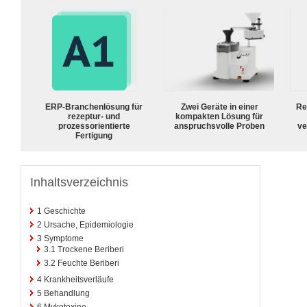
ERP-Branchenlösung für
Zwei Geräte in einer
Re
rezeptur- und
kompakten Lösung für
prozessorientierte
anspruchsvolle Proben
ve
Fertigung
Inhaltsverzeichnis
1
Geschichte
2
Ursache, Epidemiologie
3
Symptome
3.1
Trockene Beriberi
3.2
Feuchte Beriberi
4
Krankheitsverläufe
5
Behandlung
6
Mykotoxine