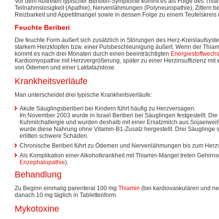
Vor dem Auftreten typischer Beriberi-Symptome kommt es als Folge des Thi
Teilnahmslosigkeit (Apathie), Nervenlähmungen (Polyneuropathie), Zittern bei
Reizbarkeit und Appetitmangel sowie in dessen Folge zu einem Teufelskreis
Feuchte Beriberi
Die feuchte Form äußert sich zusätzlich in Störungen des Herz-Kreislaufsyste
starkem Herzklopfen bzw. einer Pulsbeschleunigung äußert. Wenn der Thiam
kommt es nach drei Monaten durch einen beeinträchtigten
Energiestoffwechs
Kardiomyopathie mit Herzvergrößerung, später zu einer Herzinsuffizienz mit
von Ödemen und einer Laktatazidose.
Krankheitsverläufe
Man unterscheidet drei typische Krankheitsverläufe:
Akute Säuglingsberiberi bei Kindern führt häufig zu Herzversagen.
Im November 2003 wurde in Israel Beriberi bei Säuglingen festgestellt. Die 
Kuhmilchallergie und wurden deshalb mit einer Ersatzmilch aus Sojaeiweiß 
wurde diese Nahrung ohne Vitamin-B1-Zusatz hergestellt. Drei Säuglinge 
erlitten schwere Schäden.
Chronische Beriberi führt zu Ödemen und Nervenlähmungen bis zum Herz
Als Komplikation einer Alkoholkrankheit mit Thiamin-Mangel treten Gehirns
Enzephalopathie
).
Behandlung
Zu Beginn einmalig parenteral 100 mg
Thiamin
(bei kardiovaskulären und n
danach 10 mg täglich in Tablettenform.
Mykotoxine