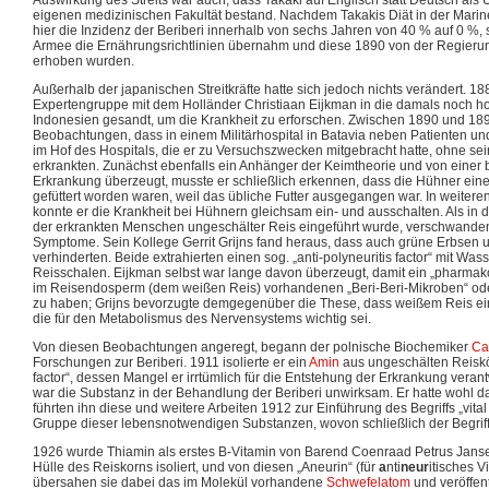
eigenen medizinischen Fakultät bestand. Nachdem Takakis Diät in der Marin
hier die Inzidenz der Beriberi innerhalb von sechs Jahren von 40 % auf 0 %,
Armee die Ernährungsrichtlinien übernahm und diese 1890 von der Regieru
erhoben wurden.
Außerhalb der japanischen Streitkräfte hatte sich jedoch nichts verändert. 1
Expertengruppe mit dem Holländer Christiaan Eijkman in die damals noch ho
Indonesien gesandt, um die Krankheit zu erforschen. Zwischen 1890 und 189
Beobachtungen, dass in einem Militärhospital in Batavia neben Patienten u
im Hof des Hospitals, die er zu Versuchszwecken mitgebracht hatte, ohne sein
erkrankten. Zunächst ebenfalls ein Anhänger der Keimtheorie und von einer 
Erkrankung überzeugt, musste er schließlich erkennen, dass die Hühner eine
gefüttert worden waren, weil das übliche Futter ausgegangen war. In weiter
konnte er die Krankheit bei Hühnern gleichsam ein- und ausschalten. Als in
der erkrankten Menschen ungeschälter Reis eingeführt wurde, verschwanden
Symptome. Sein Kollege Gerrit Grijns fand heraus, dass auch grüne Erbsen u
verhinderten. Beide extrahierten einen sog. „anti-polyneuritis factor“ mit Wa
Reisschalen. Eijkman selbst war lange davon überzeugt, damit ein „pharmak
im Reisendosperm (dem weißen Reis) vorhandenen „Beri-Beri-Mikroben“ od
zu haben; Grijns bevorzugte demgegenüber die These, dass weißem Reis ei
die für den Metabolismus des Nervensystems wichtig sei.
Von diesen Beobachtungen angeregt, begann der polnische Biochemiker
Ca
Forschungen zur Beriberi. 1911 isolierte er ein
Amin
aus ungeschälten Reiskör
factor“, dessen Mangel er irrtümlich für die Entstehung der Erkrankung verant
war die Substanz in der Behandlung der Beriberi unwirksam. Er hatte wohl 
führten ihn diese und weitere Arbeiten 1912 zur Einführung des Begriffs „vita
Gruppe dieser lebensnotwendigen Substanzen, wovon schließlich der Begrif
1926 wurde Thiamin als erstes B-Vitamin von Barend Coenraad Petrus Jans
Hülle des Reiskorns isoliert, und von diesen „Aneurin“ (für
a
nti
neur
itisches V
übersahen sie dabei das im Molekül vorhandene
Schwefelatom
und veröffent