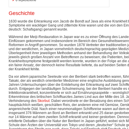
Geschichte
1630 wurde die Erkrankung von Jacob de Bondt auf Java als eine Krankheit 
Symptome ein wackliger Gang und zitternde Knie waren und die von den Einh
deutsch: Schafsgang) genannt wurde.
Während der Meiji-Restauration in Japan war es zu einer Öffnung des Land
Einflüssen gekommen und insbesondere im Bereich des Gesundheitswesen
Reformen in Angriff genommen. So wurden 1878 Vertreter der traditionelle
und der westlichen, in Japan vornehmlich deutschsprachig geprägten Medizi
Überlegenheit ihrer jeweiligen Methoden anhand der Behandlung der Volkskra
jeweils gleich großen Anzahl von Betroffenen zu beweisen; die Patienten, b
Krankheitssymptome festgestellt werden konnte, wurden in der Folge an die
ein fairer Ansatz, der dennoch keine Resultate lieferte, da auf beiden Seiten
der Krankheit fehlte.
Da vor allem japanische Seeleute von der Beriberi stark betroffen waren, füh
Takaki, der als westlich orientierter Mediziner eine englische Ausbildung ge
Jahren Untersuchungen über die Entstehung der Erkrankung auf zwei Schiffe
durch. Entgegen der landläufigen Schulmeinung, bei der Beriberi handle es 
Infektionskrankheit, konzentrierte er sich auf Ernährungsaspekte – womöglich
Erkenntnisse des britischen Schiffsarztes James Lind aus der Mitte des 18. J
Verhinderung des
Skorbut
. Dabei verordnete er der Besatzung des einen Sch
hauptsächlich weißen, geschälten Reis, der anderen eine mit Gemüse, Gerste
angereicherte Diät. Nach einer neunmonatigen Schiffsreise waren auf dem er
insgesamt 376 Männern an Bord an Beriberi erkrankt und 25 daran gestorb
nur 14 Männer auf dem zweiten Schiff erkrankt und keiner gestorben. Denno
erbitterte Debatten über die Natur der Beriberi in Japan geführt, wobei sich 
Schule den Ärzten der Universität von Tokyo und deren „deutscher“ Schule 
Auswirkung des Streits war auch, dass Takaki auf Englisch statt Deutsch als 