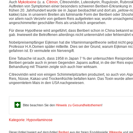
Auch
Mykotoxine
(u. a.
Citrinin
, Citreoviridin, Luteoskyrin, Rugulosin, Rubro
Auftreten von Symptomen einer besonders schweren Beriberi-Erkrankung i
frühen 20. Jahrhundert wurde sie in Japan beobachtet und dort als „yellow-ric
kakke) bzw. in unserern Breiten als fulminante Form der Beriberi oder
Shoshi
vor allem nach Verzehr von gelbem Reis aufgetreten war, wurde unsachgem
angeschimmelter geschälter Reis als ursächlich angesehen.
Für diese Hypothese wird angeführt, dass Beriberi schon in China bekannt wa
gab. Inwieweit die Betroffenen allerdings nicht unterernährt oder fehlernährt w
Nobelpreisempfänger Eijkman hat die Vitaminmangeltheorie selbst nicht gegl
Professor H.A.Oomen später mitteilte. Dies sei der Grund, warum Eijkman nic
gefahren ist. Er vermutete ein Nervengift.
Eine Tatsache ist auch, dass 1958 in Japan 7 % der untersuchten Reisprobe
Beriberi gerade auch in jenen Gegenden Japans auftrat, in die der Reis expor
Behandlung mit Thiamin zeigte sich auch hier wirksam.
Citreoviridin wird von einigen Schimmelpilzarten produziert, so auch von
Aspe
Reis, Nüsse, Kakao und Trockenfrüchte befallen kann. Das Toxin wurde alle
ungeerntetem Mais in den USA nachgewiesen.
Bitte beachten Sie den
Hinweis zu Gesundheitsthemen
!
Kategorie
:
Hypovitaminose
Dieser Artikel basiert auf dem Artikel
Beriberi
aus der freien Enzyklopädie
Wikipedia
und ste