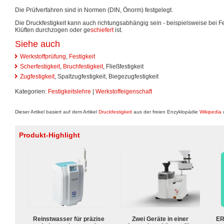
Die Prüfverfahren sind in Normen (DIN, Önorm) festgelegt.
Die Druckfestigkeit kann auch richtungsabhängig sein - beispielsweise bei F
Klüften durchzogen oder ge
schiefert
ist.
Siehe auch
Werkstoffprüfung
,
Festigkeit
Scherfestigkeit
,
Bruchfestigkeit
, Fließfestigkeit
Zugfestigkeit
, Spaltzugfestigkeit, Biegezugfestigkeit
Kategorien:
Festigkeitslehre
|
Werkstoffeigenschaft
Dieser Artikel basiert auf dem Artikel
Druckfestigkeit
aus der freien Enzyklopädie
Wikipedia
u
Produkt-Highlight
Reinstwasser für präzise
Zwei Geräte in einer
ER