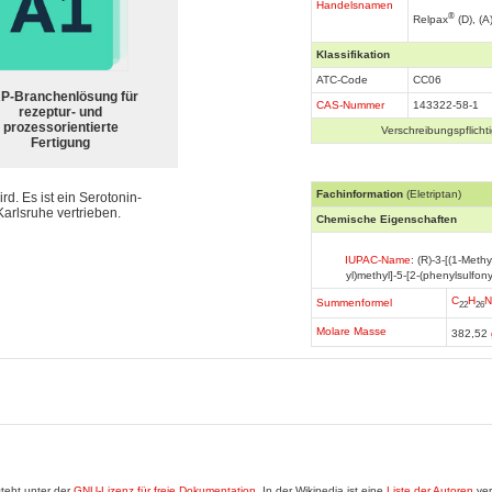
Handelsnamen
®
Relpax
(D), (A
Klassifikation
ATC-Code
CC06
P-Branchenlösung für
CAS-Nummer
143322-58-1
rezeptur- und
prozessorientierte
Verschreibungspflichti
Fertigung
Fachinformation
(Eletriptan)
rd. Es ist ein Serotonin-
Karlsruhe vertrieben.
Chemische Eigenschaften
IUPAC-Name
: (R)-3-[(1-Methy
yl)methyl]-5-[2-(phenylsulfony
C
H
N
Summenformel
22
26
Molare Masse
382,52
teht unter der
GNU-Lizenz für freie Dokumentation
. In der Wikipedia ist eine
Liste der Autoren
ver