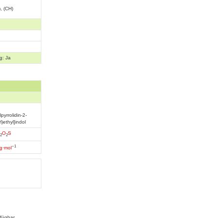
), (CH)
g: Ja
lpyrrolidin-2-
l)ethyl]indol
O
S
2
2
−1
g
·
mol
fügbar.