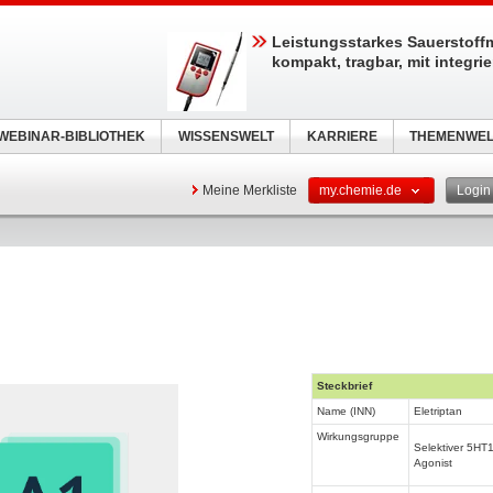
Leistungsstarkes Sauerstoff
kompakt, tragbar, mit integri
WEBINAR-BIBLIOTHEK
WISSENSWELT
KARRIERE
THEMENWEL
Meine Merkliste
my.chemie.de
Logi
Steckbrief
Name (INN)
Eletriptan
Wirkungsgruppe
Selektiver 5HT
Agonist