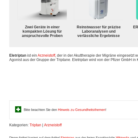
Zwei Geräte in einer
Reinstwasser für präzise
ER
kompakten Lösung für
Laboranalysen und
anspruchsvolle Proben
verlässliche Ergebnisse
Eletriptan
ist ein
Arzneistoff
, der in der Akuttherapie der Migräne eingesetzt wi
Agonist aus der Gruppe der Triptane. Eletriptan wird von der Pfizer GmbH in 
Bitte beachten Sie den
Hinweis zu Gesundheitsthemen
!
Kategorien:
Triptan
|
Arzneistoff
Dieser Artikel basiert auf dem Artikel
Eletriptan
aus der freien Enzyklopädie
Wikipedia
und s