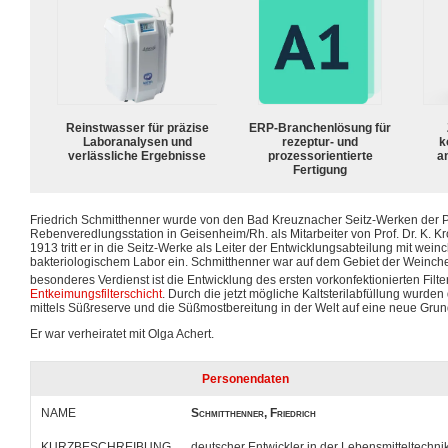
Reinstwasser für präzise
ERP-Branchenlösung für
Laboranalysen und
rezeptur- und
k
verlässliche Ergebnisse
prozessorientierte
a
Fertigung
Friedrich Schmitthenner wurde von den Bad Kreuznacher Seitz-Werken der 
Rebenveredlungsstation in Geisenheim/Rh. als Mitarbeiter von Prof. Dr. K. 
1913 tritt er in die Seitz-Werke als Leiter der Entwicklungsabteilung mit we
bakteriologischem Labor ein. Schmitthenner war auf dem Gebiet der Weinch
besonderes Verdienst ist die Entwicklung des ersten vorkonfektionierten Filt
Entkeimungsfilterschicht
. Durch die jetzt mögliche Kaltsterilabfüllung wurden
mittels Süßreserve und die Süßmostbereitung in der Welt auf eine neue Grund
Er war verheiratet mit Olga Achert.
Personendaten
NAME
Schmitthenner, Friedrich
KURZBESCHREIBUNG
deutscher Entwickler in der Lebensmitteltechni