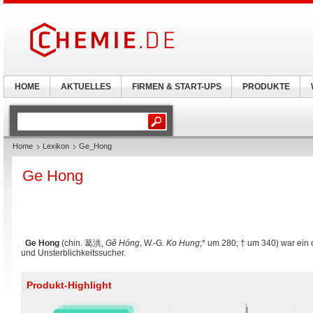
HOME
AKTUELLES
FIRMEN & START-UPS
PRODUKTE
Home
Lexikon
Ge_Hong
Ge Hong
Ge Hong
(chin.
葛洪
,
Gě Hóng
, W.-G.
Ko Hung
;* um 280; † um 340) war ein 
und Unsterblichkeitssucher.
Produkt-Highlight