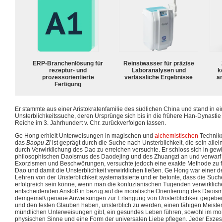
ERP-Branchenlösung für
Reinstwasser für präzise
rezeptur- und
Laboranalysen und
k
prozessorientierte
verlässliche Ergebnisse
a
Fertigung
Er stammte aus einer Aristokratenfamilie des südlichen China und stand in ei
Unsterblichkeitssuche, deren Ursprünge sich bis in die frühere Han-Dynastie 
Reiche im 3. Jahrhundert v. Chr. zurückverfolgen lassen.
Ge Hong erhielt Unterweisungen in magischen und
alchemistischen
Technike
das
Baopu Zi
ist geprägt durch die Suche nach Unsterblichkeit, die sein allein
durch Verwirklichung des Dao zu erreichen versuchte. Er schloss sich in ge
philosophischen Daoismus des Daodejing und des Zhuangzi an und verwarf d
Exorzismen und Beschwörungen, versuchte jedoch eine exakte Methode zu fin
Dao und damit die Unsterblichkeit verwirklichen ließen. Ge Hong war einer de
Lehren von der Unsterblichkeit systematisierte und er betonte, dass die Such
erfolgreich sein könne, wenn man die konfuzianischen Tugenden verwirklich
entscheidenden Anstoß in bezug auf die moralische Orientierung des Daoi
demgemäß genaue Anweisungen zur Erlangung von Unsterblichkeit gegeben:
und den festen Glauben haben, unsterblich zu werden, einen fähigen Meister
mündlichen Unterweisungen gibt, ein gesundes Leben führen, sowohl im mor
physischen Sinne und eine Form der universalen Liebe pflegen. Jeder Exze