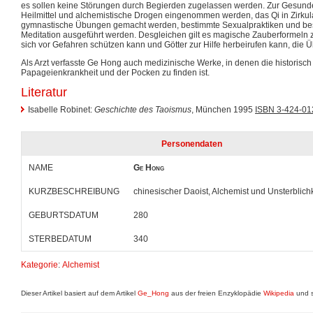
es sollen keine Störungen durch Begierden zugelassen werden. Zur Gesunde
Heilmittel und alchemistische Drogen eingenommen werden, das Qi in Zirkul
gymnastische Übungen gemacht werden, bestimmte Sexualpraktiken und bes
Meditation ausgeführt werden. Desgleichen gilt es magische Zauberformeln 
sich vor Gefahren schützen kann und Götter zur Hilfe herbeirufen kann, die Ü
Als Arzt verfasste Ge Hong auch medizinische Werke, in denen die historisch
Papageienkrankheit und der Pocken zu finden ist.
Literatur
Isabelle Robinet:
Geschichte des Taoismus
, München 1995
ISBN 3-424-01
Personendaten
NAME
Ge Hong
KURZBESCHREIBUNG
chinesischer Daoist, Alchemist und Unsterblich
GEBURTSDATUM
280
STERBEDATUM
340
Kategorie
:
Alchemist
Dieser Artikel basiert auf dem Artikel
Ge_Hong
aus der freien Enzyklopädie
Wikipedia
und s