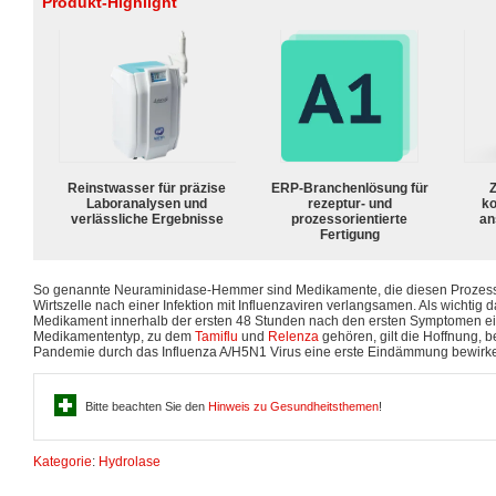
Produkt-Highlight
Reinstwasser für präzise
ERP-Branchenlösung für
Z
Laboranalysen und
rezeptur- und
ko
verlässliche Ergebnisse
prozessorientierte
an
Fertigung
So genannte Neuraminidase-Hemmer sind Medikamente, die diesen Prozess
Wirtszelle nach einer Infektion mit Influenzaviren verlangsamen. Als wichtig da
Medikament innerhalb der ersten 48 Stunden nach den ersten Symptomen 
Medikamententyp, zu dem
Tamiflu
und
Relenza
gehören, gilt die Hoffnung, b
Pandemie durch das Influenza A/H5N1 Virus eine erste Eindämmung bewirk
Bitte beachten Sie den
Hinweis zu Gesundheitsthemen
!
Kategorie
:
Hydrolase