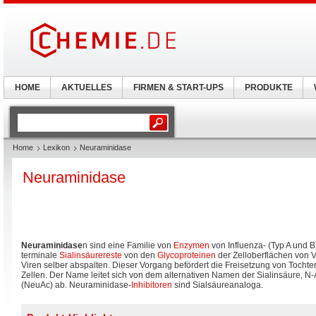
HOME
AKTUELLES
FIRMEN & START-UPS
PRODUKTE
Home
Lexikon
Neuraminidase
Neuraminidase
Neuraminidase
n sind eine Familie von
Enzymen
von Influenza- (Typ A und B
terminale
Sialinsäurereste
von den
Glycoproteinen
der Zelloberflächen von V
Viren selber abspalten. Dieser Vorgang befördert die Freisetzung von Tochter
Zellen. Der Name leitet sich von dem alternativen Namen der Sialinsäure, 
(NeuAc) ab. Neuraminidase-
Inhibitoren
sind Sialsäureanaloga.