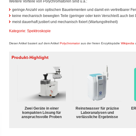
Weitere Vorteile von Polychromatoren sind u.a.:
geringe Anzahl von optischen Bauelementen und damit ein vertretbarer F
keine mechanisch bewegten Teile (geringer oder kein Verschleiß auch bei 
meist dauerhaft justiert und mechanisch fixiert (Wartungsfreiheit)
Kategorie
:
Spektroskopie
Dieser Artikel basiert auf dem Artikel
Polychromator
aus der freien Enzyklopädie
Wikipedia
u
Produkt-Highlight
Zwei Geräte in einer
Reinstwasser für präzise
ER
kompakten Lösung für
Laboranalysen und
anspruchsvolle Proben
verlässliche Ergebnisse