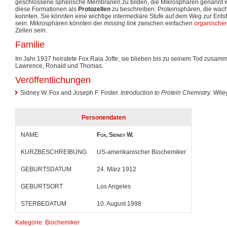
geschlossene spherische Membranen zu bilden, die Mikrosphären genannt we
diese Formationen als
Protozellen
zu beschreiben: Proteinsphären, die wac
konnten. Sie könnten eine wichtige intermediäre Stufe auf dem Weg zur En
sein. Mikrosphären könnten der
missing link
zwischen einfachen
organische
Zellen sein.
Familie
Im Jahr 1937 heiratete Fox Raia Joffe; sie blieben bis zu seinem Tod zusam
Lawrence, Ronald und Thomas.
Veröffentlichungen
Sidney W. Fox and Joseph F. Foster.
Introduction to Protein Chemistry
. Wile
Personendaten
NAME
Fox, Sidney W.
KURZBESCHREIBUNG
US-amerikanischer Biochemiker
GEBURTSDATUM
24. März 1912
GEBURTSORT
Los Angeles
STERBEDATUM
10. August 1998
Kategorie
:
Biochemiker