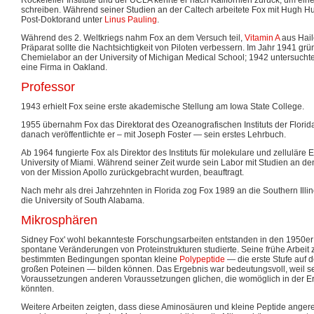
schreiben. Während seiner Studien an der Caltech arbeitete Fox mit Hugh Hu
Post-Doktorand unter
Linus Pauling
.
Während des 2. Weltkriegs nahm Fox an dem Versuch teil,
Vitamin A
aus Hail
Präparat sollte die Nachtsichtigkeit von Piloten verbessern. Im Jahr 1941 grü
Chemielabor an der University of Michigan Medical School; 1942 untersuchte
eine Firma in Oakland.
Professor
1943 erhielt Fox seine erste akademische Stellung am Iowa State College.
1955 übernahm Fox das Direktorat des Ozeanografischen Instituts der Florida 
danach veröffentlichte er – mit Joseph Foster — sein erstes Lehrbuch.
Ab 1964 fungierte Fox als Direktor des Instituts für molekulare und zelluläre 
University of Miami. Während seiner Zeit wurde sein Labor mit Studien an d
von der Mission Apollo zurückgebracht wurden, beauftragt.
Nach mehr als drei Jahrzehnten in Florida zog Fox 1989 an die Southern Illi
die University of South Alabama.
Mikrosphären
Sidney Fox' wohl bekannteste Forschungsarbeiten entstanden in den 1950er 
spontane Veränderungen von Proteinstrukturen studierte. Seine frühe Arbeit 
bestimmten Bedingungen spontan kleine
Polypeptide
— die erste Stufe auf 
großen Poteinen — bilden können. Das Ergebnis war bedeutungsvoll, weil s
Voraussetzungen anderen Voraussetzungen glichen, die womöglich in der Er
könnten.
Weitere Arbeiten zeigten, dass diese Aminosäuren und kleine Peptide anger