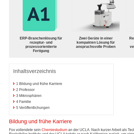
ERP-Branchenlösung für
Zwei Geräte in einer
Re
rezeptur- und
kompakten Lösung für
prozessorientierte
anspruchsvolle Proben
ve
Fertigung
Inhaltsverzeichnis
1
Bildung und frühe Karriere
2
Professor
3
Mikrosphären
4
Familie
5
Veröffentlichungen
Bildung und frühe Karriere
Fox vollendete sein
Chemiestudium
an der UCLA. Nach kurzer Arbeit als Tec
Rockefeller Institute und der UCLA kehrte er nach Kalifornien zurück, um ein