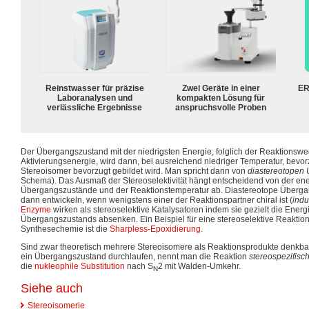
Reinstwasser für präzise
Zwei Geräte in einer
ER
Laboranalysen und
kompakten Lösung für
verlässliche Ergebnisse
anspruchsvolle Proben
Der Übergangszustand mit der niedrigsten Energie, folglich der Reaktionsweg
Aktivierungsenergie, wird dann, bei ausreichend niedriger Temperatur, bevor
Stereoisomer bevorzugt gebildet wird. Man spricht dann von
diastereotopen
Schema). Das Ausmaß der Stereoselektivität hängt entscheidend von der ene
Übergangszustände und der Reaktionstemperatur ab. Diastereotope Überga
dann entwickeln, wenn wenigstens einer der Reaktionspartner chiral ist (
indu
Enzyme
wirken als stereoselektive Katalysatoren indem sie gezielt die Energ
Übergangszustands absenken. Ein Beispiel für eine stereoselektive Reaktio
Synthesechemie ist die
Sharpless-Epoxidierung
.
Sind zwar theoretisch mehrere Stereoisomere als Reaktionsprodukte denkbar,
ein Übergangszustand durchlaufen, nennt man die Reaktion
stereospezifisc
die
nukleophile Substitution
nach S
2 mit Walden-Umkehr.
N
Siehe auch
Stereoisomerie