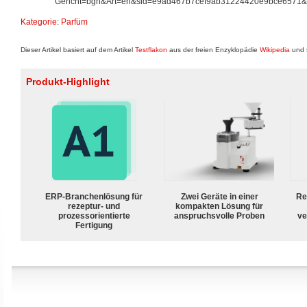
Gericht=bgh&Art=en&sid=e9ad467b7cef9ab31224420e9bce6571
Kategorie
:
Parfüm
Dieser Artikel basiert auf dem Artikel
Testflakon
aus der freien Enzyklopädie
Wikipedia
und s
Produkt-Highlight
ERP-Branchenlösung für
Zwei Geräte in einer
Re
rezeptur- und
kompakten Lösung für
prozessorientierte
anspruchsvolle Proben
ve
Fertigung