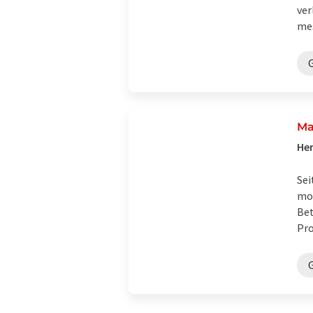
ver
mes
Ma
Her
Sei
mol
Bet
Pro