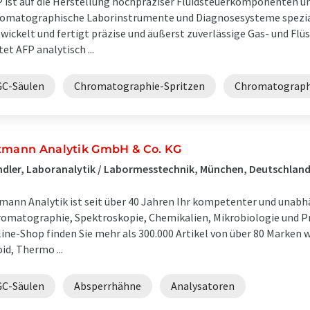
 ist auf die Herstellung hochpräziser Fluidsteuerkomponenten u
omatographische Laborinstrumente und Diagnosesysteme spezia
wickelt und fertigt präzise und äußerst zuverlässige Gas- und Flüs
tet AFP analytisch ...
GC-Säulen
Chromatographie-Spritzen
Chromatographi
tmann Analytik GmbH & Co. KG
dler, Laboranalytik / Labormesstechnik, München, Deutschlan
mann Analytik ist seit über 40 Jahren Ihr kompetenter und unabh
omatographie, Spektroskopie, Chemikalien, Mikrobiologie und P
ine-Shop finden Sie mehr als 300.000 Artikel von über 80 Marken w
id, Thermo ...
GC-Säulen
Absperrhähne
Analysatoren