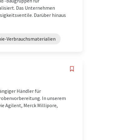
nd -baugruppen für
lisiert. Das Unternehmen
sigkeitsventile. Darüber hinaus
e-Verbrauchsmaterialien
d
ängiger Händler für
robenvorbereitung. In unserem
ie Agilent, Merck Millipore,