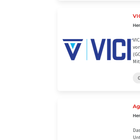
VI
Her
VIC
von
(GC
Mit 
Ag
Her
Das
Unt