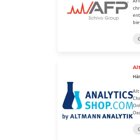
AFP
chr
ent
bie
Al
Hän
Alt
Chr
Onl
Oxo