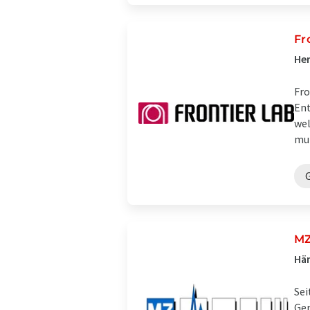
Fr
Her
Fro
Ent
wel
mul
MZ
Hän
Sei
Ger