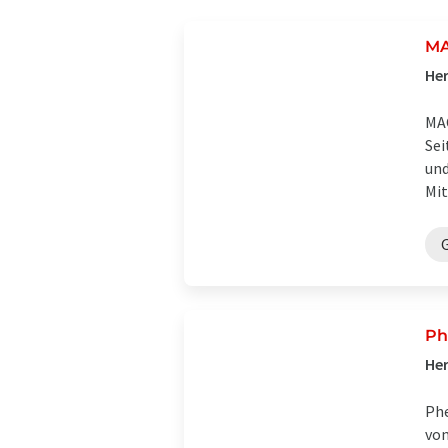
MA
Her
MAC
Sei
und
Mit
Ph
Her
Phe
von