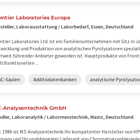
ontier Laboratories Europe
steller, Laborausstattung / Laborbedarf, Essen, Deutschland
ntier Laboratories Ltd. ist ein Familienunternehmen mit Sitz in Jap
wicklung und Produktion von analytischen Pyrolysatoren speziali
tweit führender Anbieter geworden ist. Hauptprodukte von Front
tifunktionellen ...
GC-Säulen
Additivdatenbanken
analytische Pyrolysato
-Analysentechnik GmbH
dler, Laboranalytik / Labormesstechnik, Mainz, Deutschland
t 1986 ist MZ-Analysentechnik Ihr kompetenter Hersteller von H
many und Ihr unabhängiger Lieferant von Chromatographiesäulen