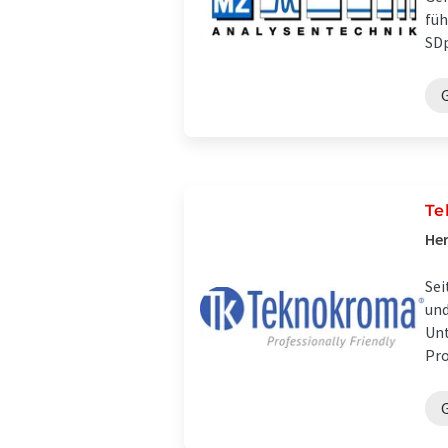
füh
SDp
Te
Her
Sei
und
Unt
Pro