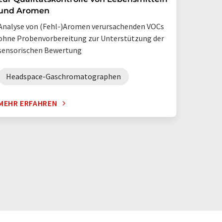
Der neue
und Aromen
ohne Abs
Analyse von (Fehl-)Aromen verursachenden VOCs
ohne Probenvorbereitung zur Unterstützung der
GC-Sy
sensorischen Bewertung
Headspace-Gaschromatographen
MEHR ERFAHREN
MEHR E