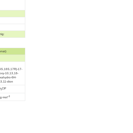
tig:
onat)
4S,16S,17R)-17-
roxy-10,13,16-
exahydro-6H-
3,11-dion
O
ClF
5
–3
g·mol