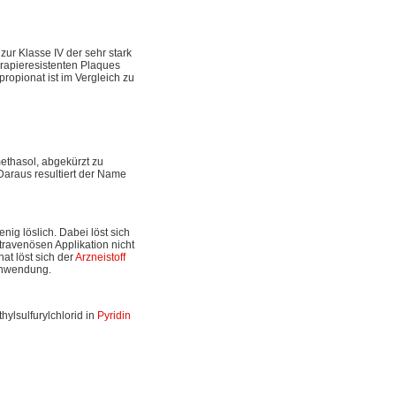
ur Klasse IV der sehr stark
rapieresistenten Plaques
ropionat ist im Vergleich zu
ethasol, abgekürzt zu
Daraus resultiert der Name
nig löslich. Dabei löst sich
ntravenösen Applikation nicht
at löst sich der
Arzneistoff
Anwendung.
hylsulfurylchlorid in
Pyridin