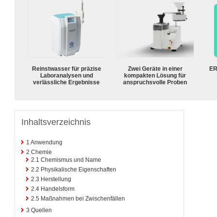
Reinstwasser für präzise
Zwei Geräte in einer
ER
Laboranalysen und
kompakten Lösung für
verlässliche Ergebnisse
anspruchsvolle Proben
Inhaltsverzeichnis
1
Anwendung
2
Chemie
2.1
Chemismus und Name
2.2
Physikalische Eigenschaften
2.3
Herstellung
2.4
Handelsform
2.5
Maßnahmen bei Zwischenfällen
3
Quellen