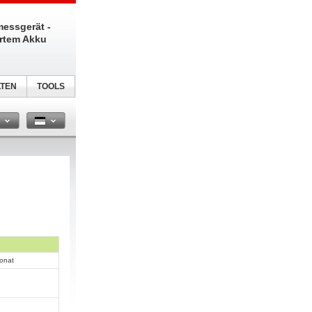
messgerät -
ertem Akku
TEN
TOOLS
n
ionat