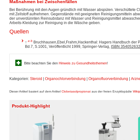
Maßnahmen bei Zwischenfällen
Bei Berührung mit den Augen gründlich mit Wasser abspülen. Verschüttete 
mit Zellstoff aufnehmen. Gegenstände mit geeigneten Reinigungsmitteln abw
der unverdünnten Reinsubstanz mit Wasser und Reinigungsmittel abwaschen.
Arbeits-Kleidung zur Reinigung in die Wäsche geben.
Quellen
a
b
↑
Bruchhausen,Ebel,Frahm,Hackenthal: Hagers Handbuch der Ph
Bd.7, S.1001, Veröffentlicht 1999, Springer-Verlag,
ISBN 35405263
Bitte beachten Sie den
Hinweis zu Gesundheitsthemen
!
Kategorien:
Steroid
|
Organochlorverbindung
|
Organofluorverbindung
|
Arzne
Dieser Artikel basiert auf dem Artikel
Clobetasolpropionat
aus der freien Enzyklopädie
Wiki
Produkt-Highlight