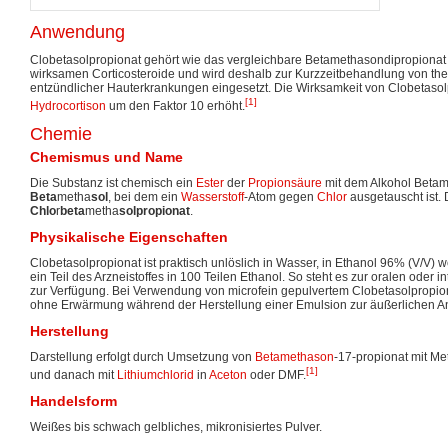
Anwendung
Clobetasolpropionat gehört wie das vergleichbare Betamethasondipropionat z
wirksamen Corticosteroide und wird deshalb zur Kurzzeitbehandlung von the
entzündlicher Hauterkrankungen eingesetzt. Die Wirksamkeit von Clobetasolp
[1]
Hydrocortison
um den Faktor 10 erhöht.
Chemie
Chemismus und Name
Die Substanz ist chemisch ein
Ester
der
Propionsäure
mit dem Alkohol Betam
Beta
metha
sol
, bei dem ein
Wasserstoff
-Atom gegen
Chlor
ausgetauscht ist. 
Chlo
r
beta
metha
solpropionat
.
Physikalische Eigenschaften
Clobetasolpropionat ist praktisch unlöslich in Wasser, in Ethanol 96% (V/V) we
ein Teil des Arzneistoffes in 100 Teilen Ethanol. So steht es zur oralen oder i
zur Verfügung. Bei Verwendung von microfein gepulvertem Clobetasolpropion
ohne Erwärmung während der Herstellung einer Emulsion zur äußerlichen 
Herstellung
Darstellung erfolgt durch Umsetzung von
Betamethason
-17-propionat mit Met
[1]
und danach mit
Lithiumchlorid
in
Aceton
oder DMF.
Handelsform
Weißes bis schwach gelbliches, mikronisiertes Pulver.