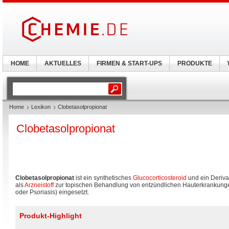
HOME
AKTUELLES
FIRMEN & START-UPS
PRODUKTE
Home
Lexikon
Clobetasolpropionat
Clobetasolpropionat
Clobetasolpropionat
ist ein synthetisches
Glucocorticosteroid
und ein Deriva
als
Arzneistoff
zur topischen Behandlung von entzündlichen Hauterkrankunge
oder Psoriasis) eingesetzt.
Produkt-Highlight