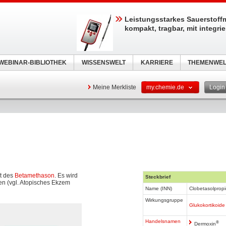
Leistungsstarkes Sauerstoff
kompakt, tragbar, mit integri
WEBINAR-BIBLIOTHEK
WISSENSWELT
KARRIERE
THEMENWEL
Meine Merkliste
my.chemie.de
Logi
t des
Betamethason
. Es wird
Steckbrief
n (vgl. Atopisches Ekzem
Name (INN)
Clobetasolprop
Wirkungsgruppe
Glukokortikoide
Handelsnamen
®
Dermoxin