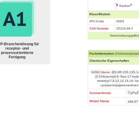
®
Karison
Klassifikation
ATC-Code
AD01
CAS-Nummer
25122-46-7
Verschreibungspflich
P-Branchenlösung für
rezeptur- und
prozessorientierte
Fachinformation
(Clobetasolpropi
Fertigung
Chemische Eigenschaften
IUPAC-Name
: (8S,9R,10S,13S,1
(2-Chloracetyl)-9- fluor-17-hyd
trimethyl-7,8,12,14,15,16- h
cyclopenta[a]phenanthren-
C
H
Summenformel
25
32
Molare Masse
466,97 