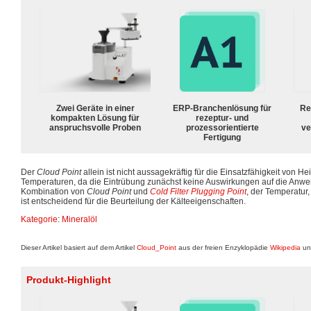
Zwei Geräte in einer
ERP-Branchenlösung für
Re
kompakten Lösung für
rezeptur- und
anspruchsvolle Proben
prozessorientierte
ve
Fertigung
Der
Cloud Point
allein ist nicht aussagekräftig für die Einsatzfähigkeit von He
Temperaturen, da die Eintrübung zunächst keine Auswirkungen auf die Anwend
Kombination von
Cloud Point
und
Cold Filter Plugging Point
, der Temperatur, 
ist entscheidend für die Beurteilung der Kälteeigenschaften.
Kategorie
:
Mineralöl
Dieser Artikel basiert auf dem Artikel
Cloud_Point
aus der freien Enzyklopädie
Wikipedia
und
Produkt-Highlight