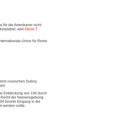
 für die Amerikaner nicht
kzeptabel, weil
Glenn T.
nternationale Union für Reine
h dem russischen Dubna
kam.
ie Entdeckung von 106 durch
das Recht der Namensgebung
04 bereits Eingang in die
t werden sollte.