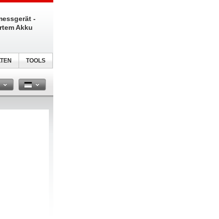
messgerät -
ertem Akku
TEN
TOOLS
n