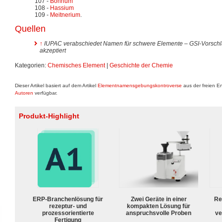
107 -
Bohrium
108 -
Hassium
109 -
Meitnerium
.
Quellen
↑
IUPAC verabschiedet Namen für schwere Elemente – GSI-Vorschlä
akzeptiert
Kategorien:
Chemisches Element
|
Geschichte der Chemie
Dieser Artikel basiert auf dem Artikel
Elementnamensgebungskontroverse
aus der freien E
Autoren
verfügbar.
Produkt-Highlight
ERP-Branchenlösung für
Zwei Geräte in einer
Re
rezeptur- und
kompakten Lösung für
prozessorientierte
anspruchsvolle Proben
ve
Fertigung