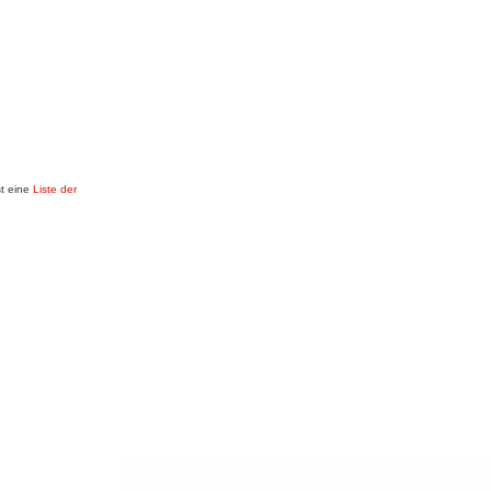
st eine
Liste der