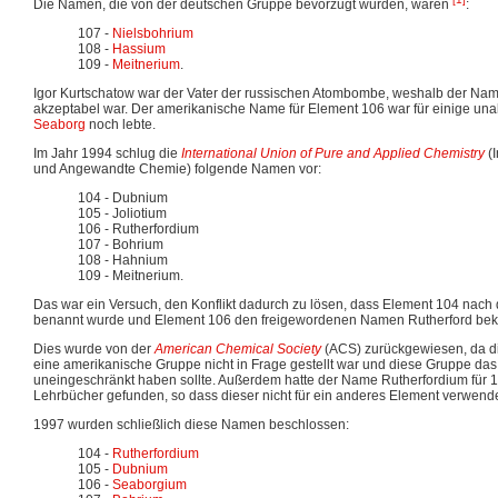
Die Namen, die von der deutschen Gruppe bevorzugt wurden, waren
:
107 -
Nielsbohrium
108 -
Hassium
109 -
Meitnerium
.
Igor Kurtschatow war der Vater der russischen Atombombe, weshalb der Name
akzeptabel war. Der amerikanische Name für Element 106 war für einige una
Seaborg
noch lebte.
Im Jahr 1994 schlug die
International Union of Pure and Applied Chemistry
(I
und Angewandte Chemie) folgende Namen vor:
104 - Dubnium
105 - Joliotium
106 - Rutherfordium
107 - Bohrium
108 - Hahnium
109 - Meitnerium.
Das war ein Versuch, den Konflikt dadurch zu lösen, dass Element 104 nac
benannt wurde und Element 106 den freigewordenen Namen Rutherford be
Dies wurde von der
American Chemical Society
(ACS) zurückgewiesen, da d
eine amerikanische Gruppe nicht in Frage gestellt war und diese Gruppe 
uneingeschränkt haben sollte. Außerdem hatte der Name Rutherfordium für 1
Lehrbücher gefunden, so dass dieser nicht für ein anderes Element verwende
1997 wurden schließlich diese Namen beschlossen:
104 -
Rutherfordium
105 -
Dubnium
106 -
Seaborgium