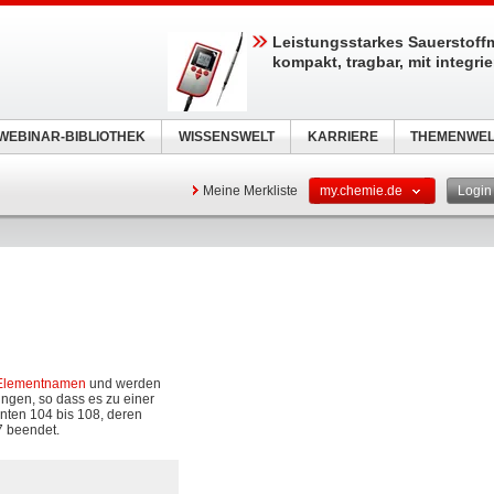
Leistungsstarkes Sauerstoff
kompakt, tragbar, mit integri
WEBINAR-BIBLIOTHEK
WISSENSWELT
KARRIERE
THEMENWEL
Meine Merkliste
my.chemie.de
Logi
 Elementnamen
und werden
ungen, so dass es zu einer
nten 104 bis 108, deren
7 beendet.