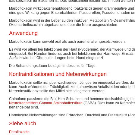
das spezifisch für Bakterien ist. Das Medikament reichert sich in den weißen
Marbofloxacin wirkt bakterienabtödend (bakterizid) gegen gramnegative und 
eine gute Wirkung gegen Enterobakterien, Pasteurellen, Pseudomonaden u
Marbofloxacin wird in der Leber zu den inaktiven Metaboliten N-Desmethylm
Oxidmarbofloxacinin abgebaut und über die Niere ausgeschieden.
Anwendung
Marbofloxacin kann sowohl oral als auch parenteral eingesetzt werden.
Es wird vor allem bei Infektionen der Haut (Pyodermie), der Atemwege und
eingesetzt. Bei Hunden findet es auch bei Infektionen der Harnwege Einsat
Aurizon
wird bei Ohrentzündungen beim Hund eingesetzt.
Die Behandlungsdauer beträgt mindestens fünf Tage.
Kontraindikationen und Nebenwirkungen
Marbofloxacin sollte nicht bei wachsenden Jungtieren eingesetzt werden, d
kann. Auch während der Trächtigkeit, zentralnervösen Anfallsleiden oder be
Niereninsuffizienz sollte das Mittel nicht eingesetzt werden.
Chinolone passieren die Blut-Hirn-Schranke und hemmen dosisabhängig di
Neurotransmitters
Gamma-Aminobuttersäure
(GABA). Dies kann zu Krämpfen 
behandelbar sind.
Harmlosere Nebenwirkungen sind Erbrechen, Durchfall und Fressunlust (Ano
Siehe auch
Enrofloxacin