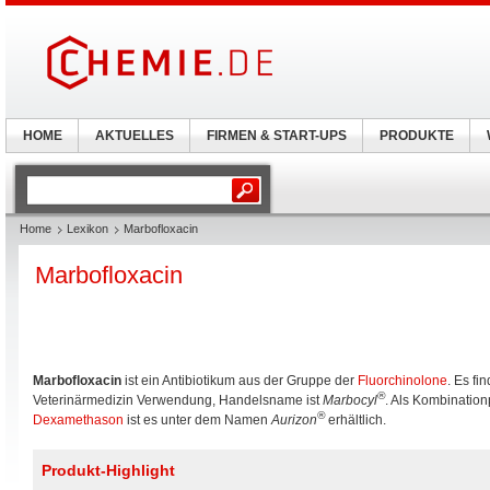
HOME
AKTUELLES
FIRMEN & START-UPS
PRODUKTE
Home
Lexikon
Marbofloxacin
Marbofloxacin
Marbofloxacin
ist ein Antibiotikum aus der Gruppe der
Fluorchinolone
. Es fi
®
Veterinärmedizin Verwendung, Handelsname ist
Marbocyl
. Als Kombination
®
Dexamethason
ist es unter dem Namen
Aurizon
erhältlich.
Produkt-Highlight