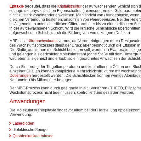
Epitaxie
bedeutet, dass die
Kristallstruktur
der aufwachsenden Schicht sich d
solange die physikalischen Eigenschaften (insbesondere die Gitterparamete
nicht zu stark voneinander abweichen. Man spricht von
Homoepitaxie
, wenn 
gleichen Verbindung bestehen, ansonsten von
Heteroepitaxie
. Bei der Hete
im Allgemeinen unterschiedlichen Gitterparameter bis zu einer kritischen S
in der aufgewachsenen Schicht. Wird die kritische Schichtdicke überschritten,
aufgewachsene Schicht durch die Bildung von Versetzungen (Defekte).
MBE setzt
Ultrahochvakuum
voraus, um Verunreinigungen durch Restgasat
des Wachstumsprozesses steigt der Druck aber bedingt durch die Effusion 
Die Stoffe, aus denen die Schicht bestehen soll, werden in Evaporationstiege
und gelangen als gerichteter Molekularstrahl (ohne Stöße mit dem Hintergru
wird ebenfalls geheizt und erlaubt so ein geordnetes Anwachsen der Schicht.
Durch Steuerung der Tiegeltemperaturen und kontrolliertem Öffnen und Bloc
einzelner Quellen können komplizierte Mehrschichtstrukturen mit wechse
Dotierungen
hergestellt werden. Die Schichtdicken können wenige Atomlagen
Nanometer) bis Mikrometer betragen.
Der MBE-Prozess kann durch geeignete in-situ Verfahren (RHEED, Ellipsome
Wachstumsprozess nicht beeinflussen, kontrolliert und gesteuert werden.
Anwendungen
Die Molekularstrahlepitaxie findet vor allem bei der Herstellung optoelektro
Verwendung:
Laserdioden
dielektrische Spiegel
Quantenkaskadenlaser