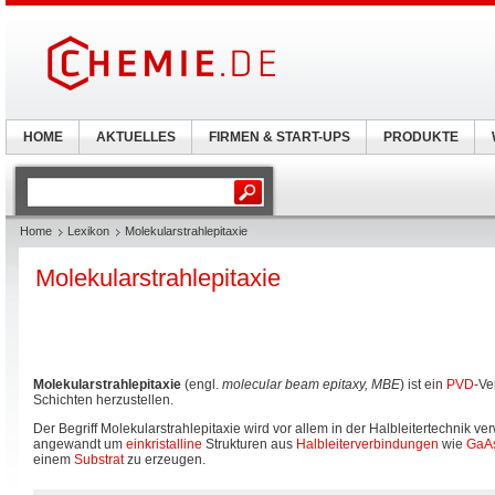
HOME
AKTUELLES
FIRMEN & START-UPS
PRODUKTE
Home
Lexikon
Molekularstrahlepitaxie
Molekularstrahlepitaxie
Molekularstrahlepitaxie
(engl.
molecular beam epitaxy, MBE
) ist ein
PVD
-Ve
Schichten herzustellen.
Der Begriff Molekularstrahlepitaxie wird vor allem in der Halbleitertechnik v
angewandt um
einkristalline
Strukturen aus
Halbleiterverbindungen
wie
GaA
einem
Substrat
zu erzeugen.