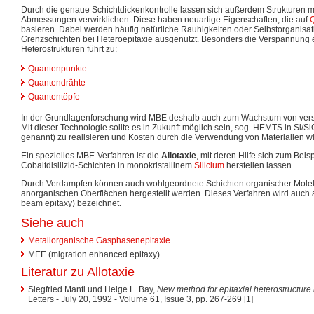
Durch die genaue Schichtdickenkontrolle lassen sich außerdem Strukturen mi
Abmessungen verwirklichen. Diese haben neuartige Eigenschaften, die auf
basieren. Dabei werden häufig natürliche Rauhigkeiten oder Selbstorganisat
Grenzschichten bei Heteroepitaxie ausgenutzt. Besonders die Verspannung 
Heterostrukturen führt zu:
Quantenpunkte
Quantendrähte
Quantentöpfe
In der Grundlagenforschung wird MBE deshalb auch zum Wachstum von vers
Mit dieser Technologie sollte es in Zukunft möglich sein, sog. HEMTS in S
genannt) zu realisieren und Kosten durch die Verwendung von Materialien w
Ein spezielles MBE-Verfahren ist die
Allotaxie
, mit deren Hilfe sich zum Beis
Cobaltdisilizid-Schichten in monokristallinem
Silicium
herstellen lassen.
Durch Verdampfen können auch wohlgeordnete Schichten organischer Mole
anorganischen Oberflächen hergestellt werden. Dieses Verfahren wird auch 
beam epitaxy) bezeichnet.
Siehe auch
Metallorganische Gasphasenepitaxie
MEE (migration enhanced epitaxy)
Literatur zu Allotaxie
Siegfried Mantl und Helge L. Bay,
New method for epitaxial heterostructure
Letters - July 20, 1992 - Volume 61, Issue 3, pp. 267-269 [1]