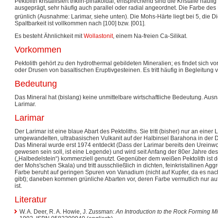
Pektolith kristallisiert triklin-pinakoidal; entsprechend sind die Kristalle häufi
ausgeprägt, sehr häufig auch parallel oder radial angeordnet. Die Farbe des M
grünlich (Ausnahme: Larimar, siehe unten). Die Mohs-Härte liegt bei 5, die Di
Spaltbarkeit ist vollkommen nach [100] bzw. [001].
Es besteht Ähnlichkeit mit
Wollastonit
, einem Na-freien Ca-Silikat.
Vorkommen
Pektolith gehört zu den hydrothermal gebildeten Mineralien; es findet sich vo
oder Drusen von basaltischen Eruptivgesteinen. Es tritt häufig in Begleitung
Bedeutung
Das Mineral hat (bislang) keine unmittelbare wirtschaftliche Bedeutung. Ausn
Larimar.
Larimar
Der Larimar ist eine blaue Abart des Pektoliths. Sie tritt (bisher) nur an einer 
umgewandelten, ultrabasischen Vulkanit auf der Halbinsel Barahona in der 
Das Mineral wurde erst 1974 entdeckt (Dass der Larimar bereits den Ureinw
gewesen sein soll, ist eine Legende) und wird seit Anfang der 80er Jahre des
(„Halbedelstein“) kommerziell genutzt. Gegenüber dem weißen Pektolith ist de
der Mohs'schen Skala) und tritt ausschließlich in dichten, feinkristallinen A
Farbe beruht auf geringen Spuren von Vanadium (nicht auf Kupfer, da es nac
gibt); daneben kommen grünliche Abarten vor, deren Farbe vermutlich nur auf
ist.
Literatur
W. A. Deer, R. A. Howie, J. Zussman:
An Introduction to the Rock Forming Mi