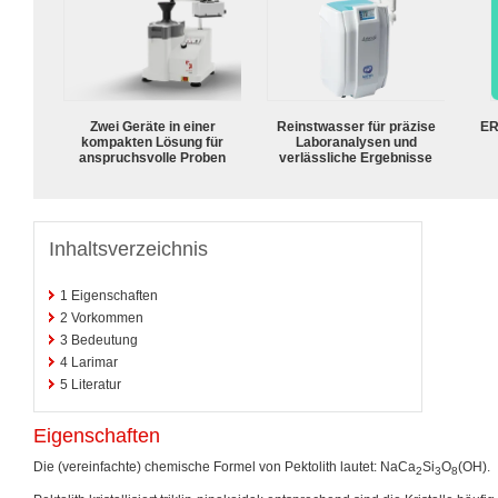
Zwei Geräte in einer
Reinstwasser für präzise
ER
kompakten Lösung für
Laboranalysen und
anspruchsvolle Proben
verlässliche Ergebnisse
Inhaltsverzeichnis
1
Eigenschaften
2
Vorkommen
3
Bedeutung
4
Larimar
5
Literatur
Eigenschaften
Die (vereinfachte) chemische Formel von Pektolith lautet: NaCa
Si
O
(OH).
2
3
8