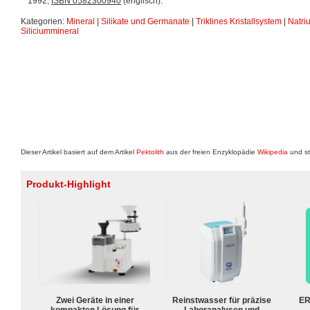
1992,
ISBN 0582300940
(englisch).
Kategorien:
Mineral
|
Silikate und Germanate
|
Triklines Kristallsystem
|
Natri
Siliciummineral
Dieser Artikel basiert auf dem Artikel
Pektolith
aus der freien Enzyklopädie
Wikipedia
und st
Produkt-Highlight
Zwei Geräte in einer
Reinstwasser für präzise
ER
kompakten Lösung für
Laboranalysen und