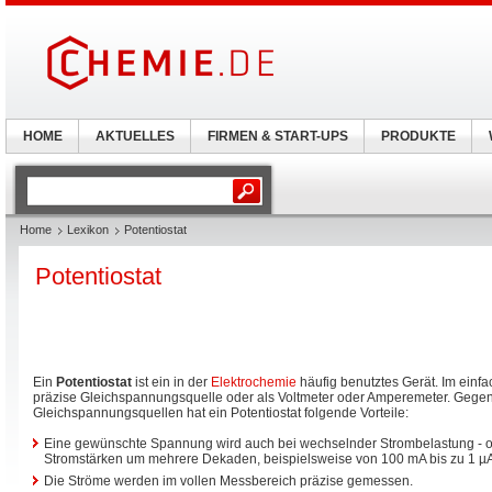
HOME
AKTUELLES
FIRMEN & START-UPS
PRODUKTE
Home
Lexikon
Potentiostat
Potentiostat
Ein
Potentiostat
ist ein in der
Elektrochemie
häufig benutztes Gerät. Im einfac
präzise Gleichspannungsquelle oder als Voltmeter oder Amperemeter. Geg
Gleichspannungsquellen hat ein Potentiostat folgende Vorteile:
Eine gewünschte Spannung wird auch bei wechselnder Strombelastung - o
Stromstärken um mehrere Dekaden, beispielsweise von 100 mA bis zu 1 µA 
Die Ströme werden im vollen Messbereich präzise gemessen.