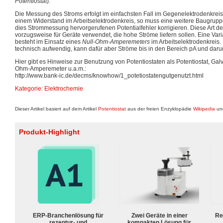
Potentiostat
).
Die Messung des Stroms erfolgt im einfachsten Fall im Gegenelektrodenkrei
einem Widerstand im Arbeitselektrodenkreis, so muss eine weitere Baugruppe
dies Strommessung hervorgerufenen Potentialfehler korrigieren. Diese Art 
vorzugsweise für Geräte verwendet, die hohe Ströme liefern sollen. Eine Va
besteht im Einsatz eines
Null-Ohm-Amperemeters
im Arbeitselektrodenkreis. 
technisch aufwendig, kann dafür aber Ströme bis in den Bereich pA und dar
Hier gibt es Hinweise zur Benutzung von Potentiostaten als Potentiostat, Galv
Ohm-Amperemeter u.a.m.:
http://www.bank-ic.de/decms/knowhow/1_potetiostatengutgenutzt.html
Kategorie
:
Elektrochemie
Dieser Artikel basiert auf dem Artikel
Potentiostat
aus der freien Enzyklopädie
Wikipedia
und
Produkt-Highlight
ERP-Branchenlösung für
Zwei Geräte in einer
Re
rezeptur- und
kompakten Lösung für