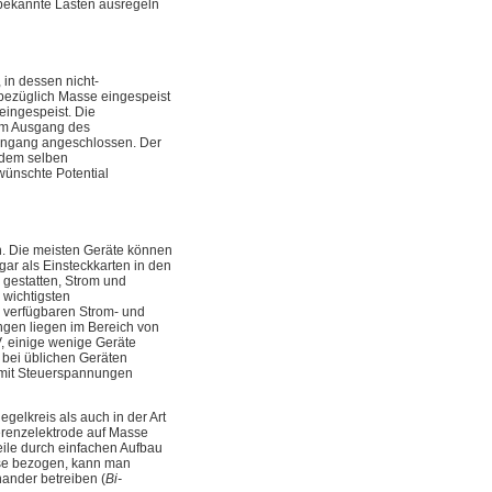
unbekannte Lasten ausregeln
 in dessen nicht-
 bezüglich Masse eingespeist
 eingespeist. Die
dem Ausgang des
Eingang angeschlossen. Der
 dem selben
wünschte Potential
ch. Die meisten Geräte können
gar als Einsteckkarten in den
 gestatten, Strom und
 wichtigsten
 verfügbaren Strom- und
ngen liegen im Bereich von
 V, einige wenige Geräte
 bei üblichen Geräten
e mit Steuerspannungen
gelkreis als auch in der Art
erenzelektrode auf Masse
eile durch einfachen Aufbau
sse bezogen, kann man
ander betreiben (
Bi-