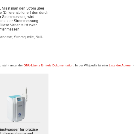
s. Misst man den Strom über
 (Differenzbildner) den durch
der Strommessung wird
riante der Strommessung
Diese Variante ist zwar
unter messen.
anostat, Stromquelle, Null-
 steht unter der
GNU-Lizenz für freie Dokumentation
. In der Wikipedia ist eine
Liste der Autoren
v
instwasser für präzise
Laboranalysen und