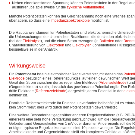
Neben einer konstanten Spannung können Potentiostaten in der Regel 
ausführen, beispielsweise für die
zyklische Voltammetrie
.
Manche Potentiostaten können der Gleichspannung noch eine Wechselspann
überlagern, so dass eine
Impedanzspektroskopie
möglich ist.
Die Hauptanwendungen für Potentiostaten sind elektrochemische Untersuch
die Untersuchungen der chemischen Reaktionen, die durch den elektrische
(bei der
Elektrolyse
), und die einen Strom erzeugen (in
Batterien
oder
Brenns
Charakterisierung von
Elektroden
und
Elektrolyten
(ionenleitende Flüssigkeit
beispielsweise in der Analytik.
Wirkungsweise
Ein
Potentiostat
ist ein elektronischer Regelverstärker, mit denen das
Potenti
Elektrode
bezüglich eines Referenzpunktes, auf einen gewünschten Wert gereg
Gerät den Strom zwischen der zu regelnden Elektrode (
Arbeitselektrode
) und
(Gegenelektrode) so ein, dass sich das gewünschte Potential ergibt. Der Ref
dritte Elektrode (
Referenzelektrode
) dargestellt, deren Potential in der
elektr
definiert ist.
Damit die Referenzelektrode ihr Potential unverändert beibehält, ist es erforde
kein Strom fließt; dies wird durch den Potentiostaten gewährleistet.
Eine weitere Besonderheit gegenüber anderen Regelverstärkern (z.B. PID-Re
einerseits eine sehr hohe Verstärkung gebraucht wird, um die Regelabweichu
Gefordert sind Genauigkeiten von 1 mV oder darunter. Andererseits soll die 
erfolgen, typische Regelzeitkonstanten sind 10 µs oder weniger. Die Regels
Arbeitselektrode und Gegenelektrode stellt ein komplexes Gebilde aus Wide