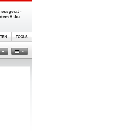
messgerät -
ertem Akku
TEN
TOOLS
n