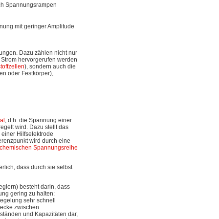
auch Spannungsrampen
ung mit geringer Amplitude
ungen. Dazu zählen nicht nur
n Strom hervorgerufen werden
toffzellen
), sondern auch die
en oder Festkörper),
al
, d.h. die Spannung einer
elt wird. Dazu stellt das
 einer Hilfselektrode
erenzpunkt wird durch eine
ochemischen Spannungsreihe
rlich, dass durch sie selbst
glern) besteht darin, dass
ng gering zu halten:
Regelung sehr schnell
trecke zwischen
rständen und Kapazitäten dar,