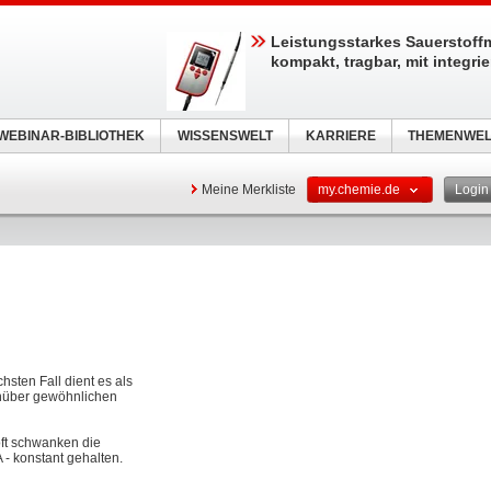
Leistungsstarkes Sauerstoff
kompakt, tragbar, mit integri
WEBINAR-BIBLIOTHEK
WISSENSWELT
KARRIERE
THEMENWEL
Meine Merkliste
my.chemie.de
Logi
hsten Fall dient es als
enüber gewöhnlichen
ft schwanken die
- konstant gehalten.