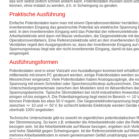
das sich selbst zeitlich schnell ändern kann. Potentiostaten müssen solch 
können, ohne instabil zu werden, d.h. in Schwingung zu geraten.
Praktische Ausführung
Einfache Potentiostaten kann man mit einem Operationsverstärker herstellen,
invertierenden Eingang das gewünschte Potential als elektrische Spannung
wird. In den invertierenden Eingang wird das Potential der referenzelektrode
Arbeitselektrode wird dann mit Masse verbunden, die Gegenelektrode mit 
Operationsverstärkers. Eine Referenzelektrode wird an den invertierenden 
Verstärker regelt den Ausgangsstrom so, dass der invertierende Eingang auf
Spannungsniveau liegt wie der nicht-invertierende Eingang, damit ist das ge
eingeregelt.
Ausführungsformen
Potentiostaten sind in einer Vielzahl von Ausstattungen kommerziell erhältli
mittlerweile mit einem PC gesteuert werden, einige Potentiostaten werden so
Messrechner eingesetzt. Viele Potentiostaten haben Analogausgänge, die es
Spannung mit einem Schreiber oder Speicheroszilloskop aufzuzeichnen. Die
Unterscheidungsmerkmale zwischen den Modellen sind im Wesentlichen die
Spannungsbereiche. Typische Stromstärken bei nicht-industriellen Anwendu
einigen nA bis einigen A. Die Potentialregelung liegt meist im Bereich +/- 10
können Potentiale bis etwa 50 V regeln. Die Gegenelektrodenspannung liegt
zwischen +/- 10 und +/- 50 V, für schlecht leitende Elektrolyte werden Gerät
oberhalb 100V angeboten.
Technische Unterschiede gibt es sowohl im eigentlichen potentiostatischen Re
der Strommessung. So kann z.B. entweder die Arbeitselektrode oder die Ref
bezogen sein. Ist die Arbeitselektrode auf Masse bezogen, ergeben sich Vort
und hohe Stabilität gegen Schwingungen. Ist die Referenzelektrode auf Ma
mehrere Arbeitselektroden in einem gemeinsamen Gefäß unabhängig vonein