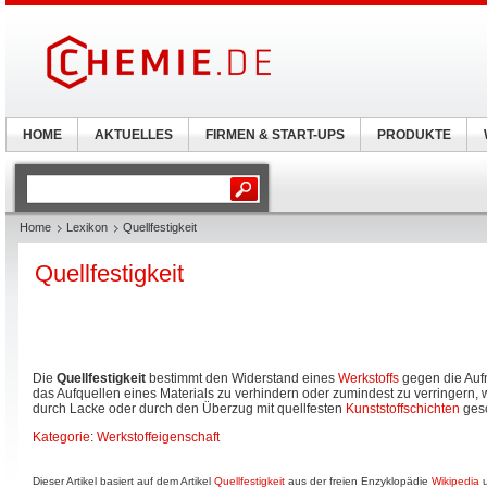
HOME
AKTUELLES
FIRMEN & START-UPS
PRODUKTE
Home
Lexikon
Quellfestigkeit
Quellfestigkeit
Die
Quellfestigkeit
bestimmt den Widerstand eines
Werkstoffs
gegen die Au
das Aufquellen eines Materials zu verhindern oder zumindest zu verringern,
durch Lacke oder durch den Überzug mit quellfesten
Kunststoffschichten
gesc
Kategorie
:
Werkstoffeigenschaft
Dieser Artikel basiert auf dem Artikel
Quellfestigkeit
aus der freien Enzyklopädie
Wikipedia
u