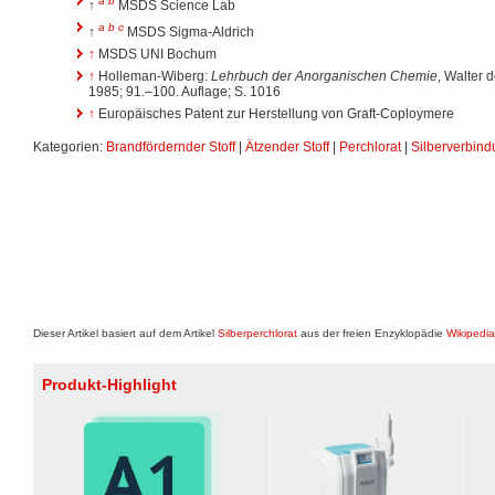
a
b
↑
MSDS Science Lab
a
b
c
↑
MSDS Sigma-Aldrich
↑
MSDS UNI Bochum
↑
Holleman-Wiberg:
Lehrbuch der Anorganischen Chemie
, Walter 
1985; 91.–100. Auflage; S. 1016
↑
Europäisches Patent zur Herstellung von Graft-Coploymere
Kategorien:
Brandfördernder Stoff
|
Ätzender Stoff
|
Perchlorat
|
Silberverbin
Dieser Artikel basiert auf dem Artikel
Silberperchlorat
aus der freien Enzyklopädie
Wikipedia
Produkt-Highlight