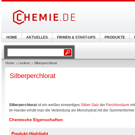
HOME
AKTUELLES
FIRMEN & START-UPS
PRODUKTE
Home
Lexikon
Silberperchlorat
Silberperchlorat
Silberperchlorat
ist ein weißes einwertiges
Silber
-
Salz
der
Perchlorsäure
mit
Im Handel erhält man die Verbindung als Monohydrat mit der Summenforme
Chemische Eigenschaften
Produkt-Highlight