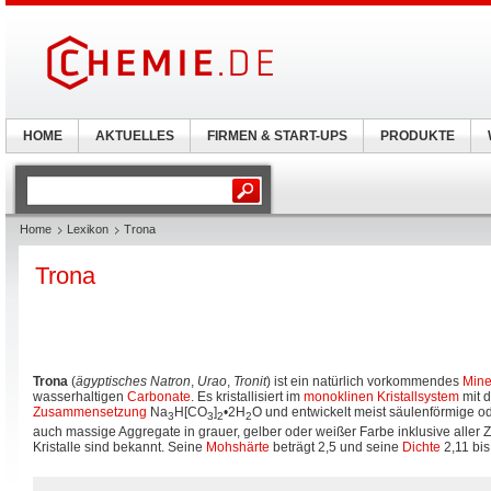
HOME
AKTUELLES
FIRMEN & START-UPS
PRODUKTE
Home
Lexikon
Trona
Trona
Trona
(
ägyptisches Natron
,
Urao
,
Tronit
) ist ein natürlich vorkommendes
Mine
wasserhaltigen
Carbonate
. Es kristallisiert im
monoklinen Kristallsystem
mit 
Zusammensetzung
Na
H[CO
]
•2H
O und entwickelt meist säulenförmige o
3
3
2
2
auch massige Aggregate in grauer, gelber oder weißer Farbe inklusive aller 
Kristalle sind bekannt. Seine
Mohshärte
beträgt 2,5 und seine
Dichte
2,11 bis