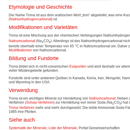
Etymologie und Geschichte
Der Name Trona ist aus dem arabischen Wort „tron“ abgeleitet, was eine Ku
(
Natriumhydrogencarbonat
) ist.
Modifikationen und Varietäten
Trona ist eine Mischung aus der chemischen Verbingungen Natriumhydrog
Natriumcarbonat
(Na
CO
). Allerdings ist das Natriumhydrogencarbonat nich
2
3
bereits oberhalb einer Temperatur von 65 °C in Natriumcarbonat um. Daher z
Modifikationen
von Natriumcarbonat.
Bildung und Fundorte
Trona bildet sich in nicht-ozeanischen
Evaporiten
und wird deshalb vor allem
vieler Wüstengebiete gefunden.
Fundorte sind unter anderem Québec in Kanada, Kenia, Iran, Mongolei, Namib
und Wyoming in den USA.
Verwendung
Trona ist ein wichtiges Mineral zur Herstellung von
Natriumcarbonat
. Neben
Verfahren (
Solvay-Verfahren
) zur Herstellung von reiner Soda (Na
CO
) hat
2
3
Trona-Verfahren
mehr und mehr durchgesetzt. Die letzte Ammoniak-Soda-Fab
1985 ihre Pforten.
Siehe auch
Systematik der Minerale
,
Liste der Minerale
, Portal:Geowissenschaften