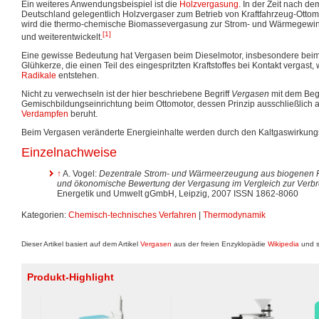
Ein weiteres Anwendungsbeispiel ist die
Holzvergasung
. In der Zeit nach de
Deutschland gelegentlich Holzvergaser zum Betrieb von Kraftfahrzeug-Ottom
wird die thermo-chemische Biomassevergasung zur Strom- und Wärmegewinn
[1]
und weiterentwickelt.
Eine gewisse Bedeutung hat Vergasen beim Dieselmotor, insbesondere beim Ka
Glühkerze, die einen Teil des eingespritzten Kraftstoffes bei Kontakt vergast
Radikale
entstehen.
Nicht zu verwechseln ist der hier beschriebene Begriff
Vergasen
mit dem Begr
Gemischbildungseinrichtung beim Ottomotor, dessen Prinzip ausschließlich 
Verdampfen
beruht.
Beim Vergasen veränderte Energieinhalte werden durch den Kaltgaswirkung
Einzelnachweise
↑
A. Vogel:
Dezentrale Strom- und Wärmeerzeugung aus biogenen Fe
und ökonomische Bewertung der Vergasung im Vergleich zur Verb
Energetik und Umwelt gGmbH, Leipzig, 2007 ISSN 1862-8060
Kategorien:
Chemisch-technisches Verfahren
|
Thermodynamik
Dieser Artikel basiert auf dem Artikel
Vergasen
aus der freien Enzyklopädie
Wikipedia
und s
Produkt-Highlight