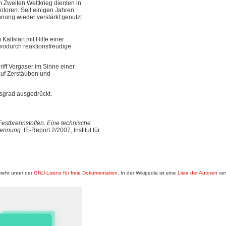
m Zweiten Weltkrieg dienten in
otoren. Seit einigen Jahren
ung wieder verstärkt genutzt
ltstart mit Hilfe einer
, wodurch reaktionsfreudige
iff Vergaser im Sinne einer
auf Zerstäuben und
sgrad ausgedrückt.
stbrennstoffen. Eine technische
rennung.
IE-Report 2/2007, Institut für
teht unter der
GNU-Lizenz für freie Dokumentation
. In der Wikipedia ist eine
Liste der Autoren
ver