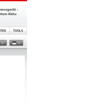
messgerät -
ertem Akku
TEN
TOOLS
n