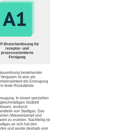
P-Branchenlösung für
rezeptur- und
prozessorientierte
Fertigung
d Neuordnung bestehender
Vergasen ist also als
Gemeinsamkeit die Erzeugung
nn feste Rückstände
zeugung. In einem speziellen
 gleichmäßiges Glutbett
eblasen, wodurch
ndteile von Stadtgas. Das
teilen (Wasserdampf und
rt zu erzielen. Nachteilig ist
adtgas an sich hat den
wertes und wurde deshalb vom