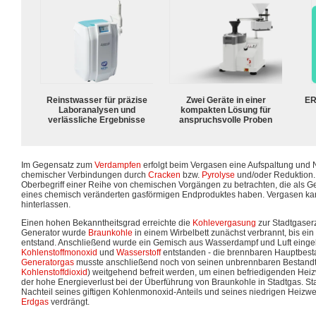
Reinstwasser für präzise
Zwei Geräte in einer
ER
Laboranalysen und
kompakten Lösung für
verlässliche Ergebnisse
anspruchsvolle Proben
Im Gegensatz zum
Verdampfen
erfolgt beim Vergasen eine Aufspaltung un
chemischer Verbindungen durch
Cracken
bzw.
Pyrolyse
und/oder Reduktion. 
Oberbegriff einer Reihe von chemischen Vorgängen zu betrachten, die als 
eines chemisch veränderten gasförmigen Endproduktes haben. Vergasen ka
hinterlassen.
Einen hohen Bekanntheitsgrad erreichte die
Kohlevergasung
zur Stadtgaser
Generator wurde
Braunkohle
in einem Wirbelbett zunächst verbrannt, bis ein
entstand. Anschließend wurde ein Gemisch aus Wasserdampf und Luft eing
Kohlenstoffmonoxid
und
Wasserstoff
entstanden - die brennbaren Hauptbesta
Generatorgas
musste anschließend noch von seinen unbrennbaren Bestand
Kohlenstoffdioxid
) weitgehend befreit werden, um einen befriedigenden Heizwe
der hohe Energieverlust bei der Überführung von Braunkohle in Stadtgas. St
Nachteil seines giftigen Kohlenmonoxid-Anteils und seines niedrigen Heiz
Erdgas
verdrängt.