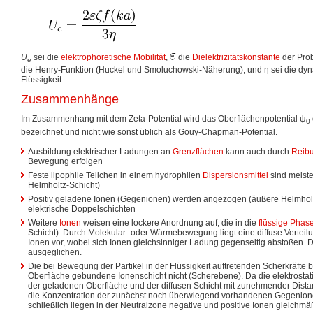
U
sei die
elektrophoretische Mobilität
,
die
Dielektrizitätskonstante
der Pro
e
die Henry-Funktion (Huckel und Smoluchowski-Näherung), und η sei die d
Flüssigkeit.
Zusammenhänge
Im Zusammenhang mit dem Zeta-Potential wird das Oberflächenpotential
ψ
0
bezeichnet und nicht wie sonst üblich als Gouy-Chapman-Potential.
Ausbildung elektrischer Ladungen an
Grenzflächen
kann auch durch
Reib
Bewegung erfolgen
Feste lipophile Teilchen in einem hydrophilen
Dispersionsmittel
sind meiste
Helmholtz-Schicht)
Positiv geladene Ionen (Gegenionen) werden angezogen (äußere Helmholt
elektrische Doppelschichten
Weitere
Ionen
weisen eine lockere Anordnung auf, die in die
flüssige Phas
Schicht). Durch Molekular- oder Wärmebewegung liegt eine diffuse Verteilu
Ionen vor, wobei sich Ionen gleichsinniger Ladung gegenseitig abstoßen. D
ausgeglichen.
Die bei Bewegung der Partikel in der Flüssigkeit auftretenden Scherkräfte b
Oberfläche gebundene Ionenschicht nicht (Scherebene). Da die elektrosta
der geladenen Oberfläche und der diffusen Schicht mit zunehmender Distan
die Konzentration der zunächst noch überwiegend vorhandenen Gegenione
schließlich liegen in der Neutralzone negative und positive Ionen gleichmäß