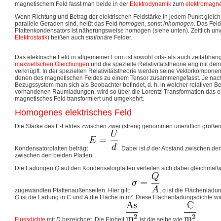
magnetischem Feld fasst man beide in der
Elektrodynamik
zum
elektromagne
Wenn Richtung und Betrag der elektrischen Feldstärke in jedem Punkt gleich s
parallele Geraden sind, heißt das Feld
homogen
, sonst
inhomogen
. Das Fel
Plattenkondensators ist näherungsweise homogen (siehe unten). Zeitlich unv
Elektrostatik
) heißen auch
stationäre
Felder.
Das elektrische Feld in allgemeiner Form ist sowohl orts- als auch zeitabhän
maxwellschen Gleichungen
und die spezielle Relativitätstheorie eng mit d
verknüpft. In der speziellen Relativitätstheorie werden seine Vektorkompone
denen des magnetischen Feldes zu einem Tensor zusammengefasst. Je nac
Bezugssystem man sich als Beobachter befindet, d. h. in welcher relativen 
vorhandenen Raumladungen, wird so über die Lorentz-Transformation das ele
magnetisches Feld transformiert und umgekehrt.
Homogenes elektrisches Feld
Die Stärke des E-Feldes zwischen zwei (streng genommen unendlich großen)
Kondensatorplatten beträgt
. Dabei ist
d
der Abstand zwischen den
zwischen den beiden Platten.
Die Ladungen
Q
auf den Kondensatorplatten verteilen sich dabei gleichmäßi
zugewandten Plattenaußenseiten. Hier gilt:
,
σ
ist die Flächenladu
Q
ist die Ladung in C und
A
die Fläche in m². Diese Flächenladungsdichte wi
Flussdichte
mit
D
bezeichnet. Die Einheit
ist die selbe wie
.