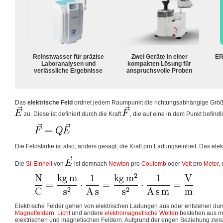
Reinstwasser für präzise
Zwei Geräte in einer
ER
Laboranalysen und
kompakten Lösung für
verlässliche Ergebnisse
anspruchsvolle Proben
Das
elektrische Feld
ordnet jedem Raumpunkt die richtungsabhängige Grö
zu. Diese ist definiert durch die Kraft
, die auf eine in dem Punkt befin
Die Feldstärke ist also, anders gesagt, die Kraft pro Ladungseinheit. Das ele
Die
SI-Einheit
von
ist demnach
Newton
pro
Coulomb
oder
Volt
pro
Meter
,
Elektrische Felder gehen von elektrischen Ladungen aus oder entstehen du
Magnetfeldern
.
Licht
und andere
elektromagnetische Wellen
bestehen aus mi
elektrischen und magnetischen Feldern. Aufgrund der engen Beziehung zwi