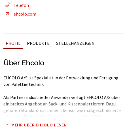
Telefon
ehcolo.com
PROFIL
PRODUKTE
STELLENANZEIGEN
Über Ehcolo
EHCOLO A/S ist Spezialist in der Entwicklung und Fertigung
von Palettiertechnik.
Als Partner industrieller Anwender verfügt EHCOLO A/S über
ein breites Angebot an Sack- und Kistenpalettierern. Dazu
gehören Standardmaschinen ebenso, wie maßgeschneiderte
Lösungen für die Leistungsbereiche von 100 – 4.000
Einheiten/Std.
MEHR ÜBER EHCOLO LESEN