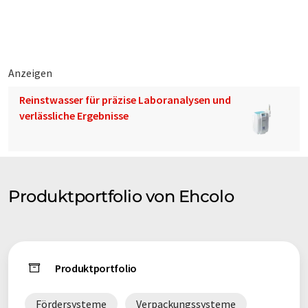
Die Palettieranlagen sind für alle Einsatzzwecke geeignet und
können für alle Arten von Säcken, Kisten oder Kartons
verwendet werden.
Anzeigen
Palettier- und De-palettierroboter in verschiedensten
Reinstwasser für präzise Laboranalysen und
Ausführungen runden unser Palettiererangebot ab.
verlässliche Ergebnisse
Fördertechnik für Paletten sowie Beladesysteme für lose
Beladung und Entladung von Schiffscontainern sowie
Beladung von Säcke ohne Paletten in Schiffscontainern
ergänzen das Produktangebot.
Produktportfolio von Ehcolo
Produktportfolio
Fördersysteme
Verpackungssysteme