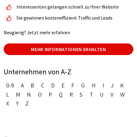
Interessenten gelangen schnell zu Ihrer Website
Sie gewinnen kosteneffizient Traffic und Leads
Neugierig? Jetzt mehr erfahren
MEHR INFORMATIONEN ERHALTEN
Unternehmen von A-Z
0-9
A
B
C
D
E
F
G
H
I
J
K
L
M
N
O
P
Q
R
S
T
U
V
W
X
Y
Z