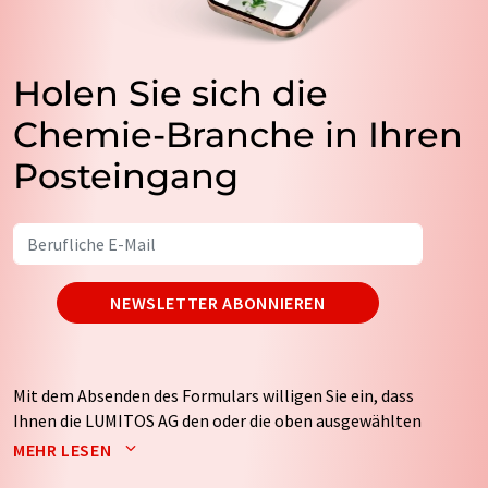
Holen Sie sich die
Chemie-Branche in Ihren
Posteingang
NEWSLETTER ABONNIEREN
Mit dem Absenden des Formulars willigen Sie ein, dass
Ihnen die LUMITOS AG den oder die oben ausgewählten
Newsletter per E-Mail zusendet. Ihre Daten werden
MEHR LESEN
nicht an Dritte weitergegeben. Die Speicherung und