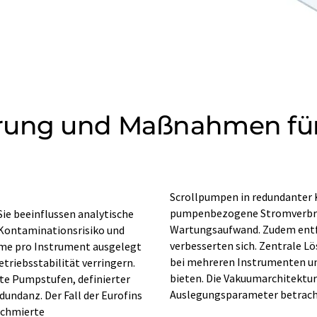
rung und Maßnahmen für 
Scrollpumpen in redundanter 
ie beeinflussen analytische
matisierungsbedarf und der
 Kontaminationsrisiko und
nd die Arbeitsbedingungen
me pro Instrument ausgelegt
mer erforderlich, können aber
triebsstabilität verringern.
Betrieb deutliche Vorteile
 Pumpstufen, definierter
rbetrieb als strategischer
Auslegungsparameter betrach
ndanz. Der Fall der Eurofins
schmierte