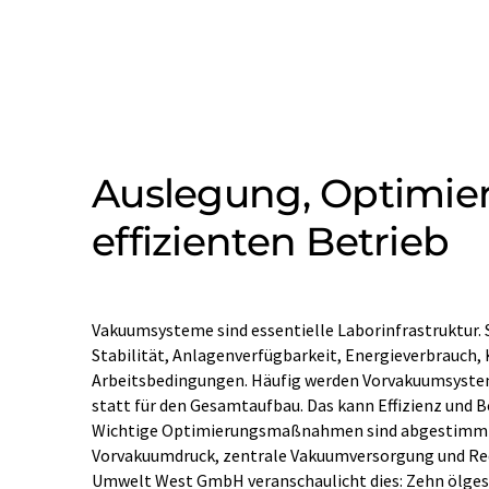
Auslegung, Optimie
effizienten Betrieb
Vakuumsysteme sind essentielle Laborinfrastruktur. S
pumpenbezogene Stromverbrauch um 60–70 %, der Kli
Stabilität, Anlagenverfügbarkeit, Energieverbrauch,
Wartungsaufwand. Zudem entfiel die Ölentsorgung, u
Arbeitsbedingungen. Häufig werden Vorvakuumsyste
verbesserten sich. Zentrale Lösungen sind nicht im
statt für den Gesamtaufbau. Das kann Effizienz und Be
bei mehreren Instrumenten und nicht synchronem 
Wichtige Optimierungsmaßnahmen sind abgestimmte
bieten. Die Vakuumarchitektur sollte daher im Labo
Vorvakuumdruck, zentrale Vakuumversorgung und Redu
Umwelt West GmbH veranschaulicht dies: Zehn ölge