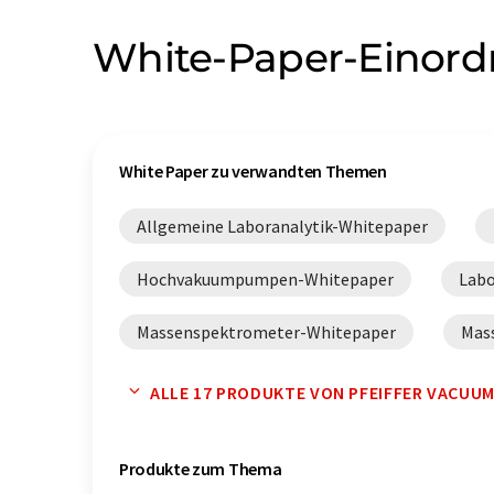
White-Paper-Einor
White Paper zu verwandten Themen
Allgemeine Laboranalytik-Whitepaper
Hochvakuumpumpen-Whitepaper
Labo
Massenspektrometer-Whitepaper
Mas
Scrollpumpen-Whitepaper
Turbomole
ALLE 17 PRODUKTE VON PFEIFFER VACUUM
Vakuumsysteme-Whitepaper
Vakuumve
Produkte zum Thema