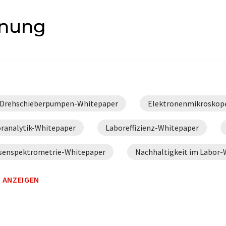
dnung
Drehschieberpumpen-Whitepaper
Elektronenmikroskop
ranalytik-Whitepaper
Laboreffizienz-Whitepaper
senspektrometrie-Whitepaper
Nachhaltigkeit im Labor-
kularpumpen-Whitepaper
Vakuumerzeugung-Whitepaper
 ANZEIGEN
rsorgung-Whitepaper