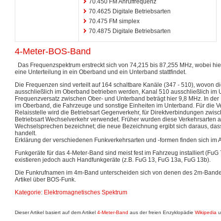
70.450 FM Anruffrequenz
70.4625 Digitale Betriebsarten
70.475 FM simplex
70.4875 Digitale Betriebsarten
4-Meter-BOS-Band
Das Frequenzspektrum erstreckt sich von 74,215 bis 87,255 MHz, wobei hi
eine Unterteilung in ein Oberband und ein Unterband stattfindet.
Die Frequenzen sind verteilt auf 164 schaltbare Kanäle (347 - 510), wovon d
ausschließlich im Oberband betrieben werden, Kanal 510 ausschließlich im 
Frequenzversatz zwischen Ober- und Unterband beträgt hier 9,8 MHz. In der R
im Oberband, die Fahrzeuge und sonstige Einheiten im Unterband. Für die 
Relaisstelle wird die Betriebsart Gegenverkehr, für Direktverbindungen zwi
Betriebsart Wechselverkehr verwendet. Früher wurden diese Verkehrsarten
Wechselsprechen bezeichnet; die neue Bezeichnung ergibt sich daraus, das
handelt.
Erklärung der verschiedenen Funkverkehrsarten und -formen finden sich im A
Funkgeräte für das 4-Meter-Band sind meist fest im Fahrzeug installiert (FuG 
existieren jedoch auch Handfunkgeräte (z.B. FuG 13, FuG 13a, FuG 13b).
Die Funkrufnamen im 4m-Band unterscheiden sich von denen des 2m-Bande
Artikel über BOS-Funk.
Kategorie
:
Elektromagnetisches Spektrum
Dieser Artikel basiert auf dem Artikel
4-Meter-Band
aus der freien Enzyklopädie
Wikipedia
u