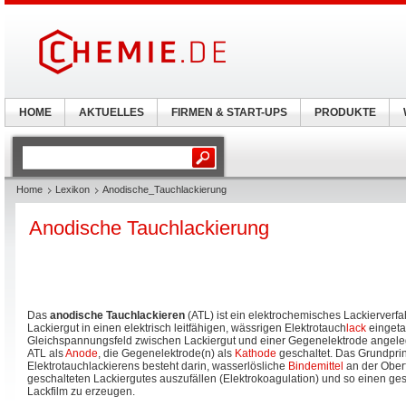
HOME
AKTUELLES
FIRMEN & START-UPS
PRODUKTE
Home
Lexikon
Anodische_Tauchlackierung
Anodische Tauchlackierung
Das
anodische Tauchlackieren
(ATL) ist ein elektrochemisches Lackierverf
Lackiergut in einen elektrisch leitfähigen, wässrigen Elektrotauch
lack
eingeta
Gleichspannungsfeld zwischen Lackiergut und einer Gegenelektrode angelegt
ATL als
Anode
, die Gegenelektrode(n) als
Kathode
geschaltet. Das Grundpri
Elektrotauchlackierens besteht darin, wasserlösliche
Bindemittel
an der Ober
geschalteten Lackiergutes auszufällen (Elektrokoagulation) und so einen g
Lackfilm zu erzeugen.