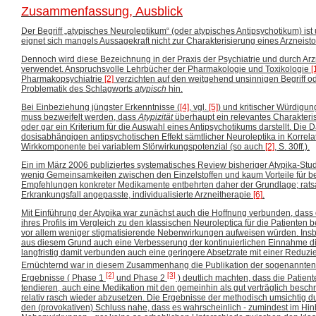
Zusammenfassung, Ausblick
Der Begriff „atypisches Neuroleptikum“ (oder atypisches Antipsychotikum) ist
eignet sich mangels Aussagekraft nicht zur Charakterisierung eines Arzneistof
Dennoch wird diese Bezeichnung in der Praxis der Psychiatrie und durch Arzne
verwendet. Anspruchsvolle Lehrbücher der Pharmakologie und Toxikologie
[
Pharmakopsychiatrie
[2]
verzichten auf den weitgehend unsinnigen Begriff od
Problematik des Schlagworts
atypisch
hin.
Bei Einbeziehung jüngster Erkenntnisse (
[4]
, vgl.
[5]
) und kritischer Würdigu
muss bezweifelt werden, dass
Atypizität
überhaupt ein relevantes Charakteri
oder gar ein Kriterium für die Auswahl eines Antipsychotikums darstellt. Die 
dosisabhängigen antipsychotischen Effekt sämtlicher Neuroleptika in Korrel
Wirkkomponente bei variablem Störwirkungspotenzial (so auch
[2]
, S. 30ff.).
Ein im März 2006 publiziertes systematisches Review bisheriger Atypika-St
wenig Gemeinsamkeiten zwischen den Einzelstoffen und kaum Vorteile für b
Empfehlungen konkreter Medikamente entbehrten daher der Grundlage; rats
Erkrankungsfall angepasste, individualisierte Arzneitherapie
[6]
.
Mit Einführung der Atypika war zunächst auch die Hoffnung verbunden, das
ihres Profils im Vergleich zu den klassischen Neuroleptica für die Patienten be
vor allem weniger stigmatisierende Nebenwirkungen aufweisen würden. Insb
aus diesem Grund auch eine Verbesserung der kontinuierlichen Einnahme 
langfristig damit verbunden auch eine geringere Absetzrate mit einer Reduzie
Ernüchternd war in diesem Zusammenhang die Publikation der sogenannte
[2]
[3]
Ergebnisse ( Phase 1
und Phase 2
) deutlich machten, dass die Patien
tendieren, auch eine Medikation mit den gemeinhin als gut verträglich besch
relativ rasch wieder abzusetzen. Die Ergebnisse der methodisch umsichtig d
den (provokativen) Schluss nahe, dass es wahrscheinlich - zumindest im Hin