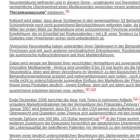
Neuroleptikums definieren und in diesem Sinne - unabhängig von theoretisc
vermeintliche Überlegenheit eines Medikamentes gegenüber einem anderen 
[8]
Therapieanpassung“
plädieren.
Kritisiert wird dabei, dass diese Sichtweise in den gegenwärtigen S3 Behandl
Schizophrenie noch nicht ausreichend Berücksichtigung gefunden habe, da hi
Mittel der ersten Wahl zur Behandlung einer schizophrenen Psychose empfo
Empfehlung, die im Einzelfall bei Risikopatienten ( mit z.B. einer Tendenz z
Diabetes oder Hypertonie) sicher nicht unbedenklich ist.
Atypischen Neuroleptika haben unbestritten ihren Stellenwert in der Behandl
Psychosen und ggf. auch anderen psychiatrischen Erkrankungen. Rückblickend
die euphorische Aufbruchstimmung seit ihrer Markteinführung.
Dabei wird gerade am Beispiel ihrer geschickten Vermarktung als sogenannte 
innovative Medikamente - Atypica sind ungefähr 8 bis 10 mal teurer als die 
Neuroleptica, eben weil deren Verordnung im Vergleich zu den klassischen 
Behandlungsergebnisse erzielen und nebenwirkungsarm sein sollen - noch e
große nicht zu unterschätzende suggestive Einfluss des Marketings der Pharm
Image eines Produktes deutlich - einem Einfluss, dem sich vor allem auch di
[9]
[10]
ausreichend entziehen können resp. wollen.
[11]
Ende Dezember 2006 berichtet die New York Times in mehreren Artikeln
unlautere Marketingstrategien bei der Vermarktung des Präparates Zyprexa.(
Januar 2007 wird bekannt, dass Eli Lilly in den USA wegen des Auftretens v
Übergewicht und Diabetes) unter Zyprexa sich außergerichtlich mit den Anwä
[14]
erneute Zahlung von 500 Mio. US Dollar geeinigt hat
.In der Folge kommt 
weiteren Zuspitzung der Diskussion hinsichtlich der tatsächlichen Überlegenh
die Lebensqualität der betroffenen Patienten (im Vergleich zu den herkömml
Wegen einer deutlich unterschiedlichen Beurteilung des Stellenwertes der A
Psychosen kommt es schließlich auch zu einem Konflikt zwischen der ind