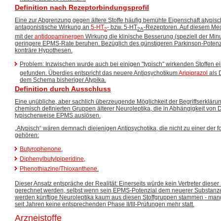
Definition nach Rezeptorbindungsprofil
Eine zur Abgrenzung gegen ältere Stoffe häufig bemühte Eigenschaft atypisch
antagonistische Wirkung an
5-HT
- bzw. 5-HT
-Rezeptoren. Auf diesem M
2
2A
mit der
antidopaminergen
Wirkung die klinische Besserung (speziell der Mi
geringere EPMS-Rate beruhen. Bezüglich des günstigeren Parkinson-Potenzi
konträre Hypothesen.
Problem:
Inzwischen wurde auch bei einigen "typisch" wirkenden Stoffen e
gefunden. Überdies entspricht das neuere Antipsychotikum
Aripiprazol
als 
dem Schema bisheriger Atypika.
Definition durch Ausschluss
Eine unübliche, aber sachlich überzeugende Möglichkeit der Begriffserkläru
chemisch definierten Gruppen älterer Neuroleptika, die in Abhängigkeit von
typischerweise EPMS auslösen.
„Atypisch“ wären demnach diejenigen Antipsychotika, die nicht zu einer der
gehören:
Butyrophenone
,
Diphenylbutylpiperidine
,
Phenothiazine/Thioxanthene
.
Dieser Ansatz entspräche der Realität: Einerseits würde kein Vertreter dieser
gerechnet werden, selbst wenn sein EPMS-Potenzial dem neuerer Substanze
werden künftige Neuroleptika kaum aus diesen Stoffgruppen stammen - mang
seit Jahren keine entsprechenden Phase II/III-Prüfungen mehr statt.
Arzneistoffe