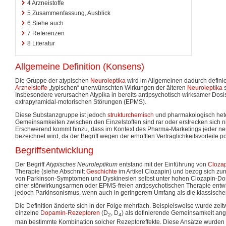
4
Arzneistoffe
5
Zusammenfassung, Ausblick
6
Siehe auch
7
Referenzen
8
Literatur
Allgemeine Definition (Konsens)
Die Gruppe der atypischen
Neuroleptika
wird im Allgemeinen dadurch definie
Arzneistoffe
„typischen“ unerwünschten Wirkungen der älteren
Neuroleptika
s
Insbesondere verursachen Atypika in bereits antipsychotisch wirksamer Dos
extrapyramidal-motorischen Störungen (EPMS).
Diese Substanzgruppe ist jedoch
strukturchemisch
und pharmakologisch hete
Gemeinsamkeiten zwischen den Einzelstoffen sind rar oder erstrecken sich ni
Erschwerend kommt hinzu, dass im Kontext des Pharma-Marketings jeder neue
bezeichnet wird, da der Begriff wegen der erhofften Verträglichkeitsvorteile pos
Begriffsentwicklung
Der Begriff
Atypisches Neuroleptikum
entstand mit der Einführung von
Cloza
Therapie (siehe Abschnitt
Geschichte
im Artikel Clozapin) und bezog sich zun
von Parkinson-Symptomen und Dyskinesien selbst unter hohen Clozapin-Dosen
einer störwirkungsarmen oder EPMS-freien antipsychotischen Therapie entwi
jedoch Parkinsonismus, wenn auch in geringerem Umfang als die klassische
Die Definition änderte sich in der Folge mehrfach. Beispielsweise wurde zeit
einzelne
Dopamin-Rezeptoren
(D
, D
) als definierende Gemeinsamkeit ang
2
4
man bestimmte Kombination solcher Rezeptoreffekte. Diese Ansätze wurden 