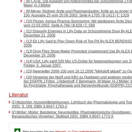
↑
[8] CATIE: Die Auswahl von Antipsychotika bei Schizophrenie J Fri
Maier, H-J Möller
↑
[9] Meyer, Rüdiger Ärzte und Pharmaindustrie: Kritik an zu enger V
100, Ausgabe 25 vom 20.06.2003, Seite A-1705 / B-1413 / C-1329
↑
[10] Finzen, Asmus Pharma-Sponsoring: Wir dankbaren Ärzte Deut
vom 22.03.2002, Seite A-766 / B-628 / C-588
↑
[11] Disparity Emerges in Lilly Data on Schizophrenia Drug By
December 21, 2006
↑
[12] Eli Lilly Said to Play Down Risk of Top Pill By ALEX BEREN
2006
↑
[13] Drug Files Show Maker Promoted Unapproved Use By ALE
December 18, 2006
↑
[14] USA: Lilly zahlt 500 Mio US-Dollar für Nebenwirkungen von Z
Freitag, 5. Januar 2007.
↑
[15] Newsletter 2006-100 vom 18.12.2006 "Wirkstoff aktuell" zu Q
↑
[16] Hinweise der AkdÄ und KBV zu Quetiapin und anderen modern
der DGPPN J Fritze, J Aldenhoff, F Bergmann, W Maier, H-J Möller, 
für Psychiatrie, Psychotherapie und Nervenheilkunde (DGPPN) 23.
Literatur
[1] Mutschler: Arzneimittelwirkungen. Lehrbuch der Pharmakologie und Toxiko
2001; S. 169.
ISBN 3-8047-1763-2
[2] Möller; Müller; Bandelow: Neuroleptika, Pharmakologische Grundlagen,
therapeutisches Vorgehen; Stuttgart 2001.
ISBN 3-8047-1773-X
Bitte beachten Sie den
Hinweis zu Gesundheitsthemen
!