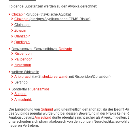
Folgende Substanzen werden zu den Atypika gerechnet:
Clozapin
-Gruppe (trizyklische Atypika)
Clozapin
(einziges Atypikum
ohne
EPMS-Risiko)
Clothiapin
Zotepin
Olanzapin
Quetiapin
Benzisoxazol-/Benzisothiazol-
Derivate
Risperidon
Paliperidon
Ziprasidon
weitere Wirkstoffe
Aripiprazol
(i.w.S.
strukturverwandt
mit Risperidon/Ziprasidon)
Sertindol
Sonderfälle:
Benzamide
Sulpirid
Amisulprid
.
Die Einordnung von
Sulpirid
wird uneinheitlich gehandhabt, da der Begriff
At
des Sulpirids populär wurde und bei dessen Bewertung in der Praxis keine Ro
Analogsubstanz
Amisulprid
dürfte ebenfalls nicht sicher als Atypikum gelten
unterscheiden sich pharmakologisch von den übrigen Neuroleptika, sowohl v
neueren Vertretern.