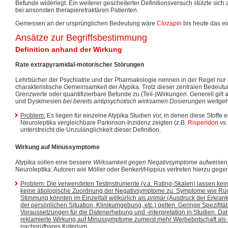
Befunde widerlegt. Ein weiterer gescheiterter Definitionsversuch stützte sich
bei ansonsten therapierefraktären Patienten.
Gemessen an der ursprünglichen Bedeutung wäre
Clozapin
bis heute das ei
Ansätze zur Begriffsbestimmung
Definition anhand der Wirkung
Rate extrapyramidal-motorischer Störungen
Lehrbücher der Psychiatrie und der Pharmakologie nennen in der Regel nur
charakteristische Gemeinsamkeit der Atypika. Trotz dieser zentralen Bedeutu
Grenzwerte oder quantifizierbare Befunde zu (Teil-)Wirkungen. Generell gil
und Dyskinesien
bei bereits antipsychotisch wirksamen Dosierungen
weitgeh
Problem:
Es liegen für einzelne Atypika Studien vor, in denen diese Stoffe 
Neuroleptika vergleichbare Parkinson-Inzidenz zeigten (z.B.
Risperidon
vs
unterstreicht die Unzulänglichkeit dieser Definition.
Wirkung auf Minussymptome
Atypika sollen eine bessere
Wirksamkeit gegen Negativsymptome
aufweisen 
Neuroleptika. Autoren wie Möller oder Benkert/Hippius vertreten hierzu gege
Problem: Die verwendeten Testinstrumente (v.a. Rating-Skalen) lassen ke
keine ätiologische Zuordnung der Negativsymptome zu. Symptome wie Rü
Stimmung könnten im Einzelfall willkürlich als
primär
(Ausdruck der Erkran
der persönlichen Situation, Klinikumgebung, etc.) gelten. Geringe Spezifität 
Voraussetzungen für die Datenerhebung und -interpretation in Studien. Daher
reklamierte Wirkung auf Minussymptome zumeist mehr Werbebotschaft als e
nachprüfbares Kriterium.