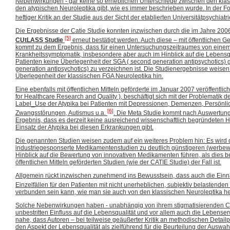
Nebenwirkungen - gar keine so erheblichen Unterschiede zwischen den klas
den atypischen Neuroleptika gibt, wie es immer beschrieben wurde. In der 
heftiger Kritik an der Studie aus der Sicht der etablierten Universitätpsychiatr
Die Ergebnisse der Catie Studie konnten inzwischen durch die im Jahre 2006
[5]
CUtLASS Studie
erneut bestätigt werden. Auch diese – mit öffentlichen Ge
kommt zu dem Ergebnis, dass für einen Untersuchungszeitraumes von einem 
Krankheitssymptomatik, insbesondere aber auch im Hinblick auf die Lebensqu
Patienten keine Überlegenheit der SGA ( second generation antipsychotics) 
generation antipsychotics) zu verzeichnen ist. Die Studienergebnisse weisen
Überlegenheit der klassischen FGA Neuroleptika hin.
Eine ebenfalls mit öffentlichen Mitteln geförderte im Januar 2007 veröffentl
for Healthcare Research and Quality ), beschäftigt sich mit der Problematik de
Label_Use der Atypika bei Patienten mit Depressionen, Demenzen, Persönli
[6]
Zwangsstörungen, Autismus u.a.
. Die Meta Studie kommt nach Auswertun
Ergebnis, dass es derzeit keine ausreichend wissenschaftlich begründeten Hi
Einsatz der Atypika bei diesen Erkrankungen gibt.
Die genannten Studien weisen zudem auf ein weiteres Problem hin: Es wird 
industriegesponserte Medikamentenstudien zu deutlich günstigeren (werbe
Hinblick auf die Bewertung von innovativen Medikamenten führen, als dies bei
öffentlichen Mitteln geförderten Studien (wie der CATIE Studie) der Fall ist.
Allgemein rückt inzwischen zunehmend ins Bewusstsein, dass auch die Einna
Einzelfällen für den Patienten mit nicht unerheblichen, subjektiv belastende
verbunden sein kann, wie man sie auch von den klassischen Neuroleptika he
Solche Nebenwirkungen haben - unabhängig von ihrem stigmatisierenden C
unbestritten Einfluss auf die Lebensqualität und vor allem auch die Lebenser
nahe, dass Autoren – bei teilweise geäußerter Kritik an methodischen Detai
den Aspekt der Lebensqualität als zielführend für die Beurteilung der Auswa