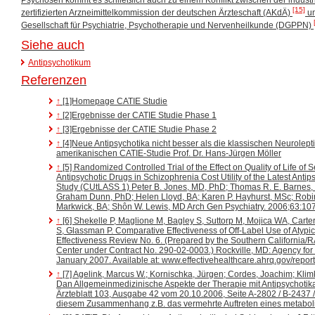
[15]
zertifizierten Arzneimittelkommission der deutschen Ärzteschaft (AKdÄ)
un
Gesellschaft für Psychiatrie, Psychotherapie und Nervenheilkunde (DGPPN)
Siehe auch
Antipsychotikum
Referenzen
↑
[1]Homepage CATIE Studie
↑
[2]Ergebnisse der CATIE Studie Phase 1
↑
[3]Ergebnisse der CATIE Studie Phase 2
↑
[4]Neue Antipsychotika nicht besser als die klassischen Neurolept
amerikanischen CATIE-Studie Prof. Dr. Hans-Jürgen Möller
↑
[5] Randomized Controlled Trial of the Effect on Quality of Life of 
Antipsychotic Drugs in Schizophrenia Cost Utility of the Latest Anti
Study (CUtLASS 1) Peter B. Jones, MD, PhD; Thomas R. E. Barnes,
Graham Dunn, PhD; Helen Lloyd, BA; Karen P. Hayhurst, MSc; Robin
Markwick, BA; Shôn W. Lewis, MD Arch Gen Psychiatry. 2006;63:10
↑
[6] Shekelle P, Maglione M, Bagley S, Suttorp M, Mojica WA, Carter
S, Glassman P. Comparative Effectiveness of Off-Label Use of Atypi
Effectiveness Review No. 6. (Prepared by the Southern California
Center under Contract No. 290-02-0003.) Rockville, MD: Agency for
January 2007. Available at: www.effectivehealthcare.ahrq.gov/reports
↑
[7] Agelink, Marcus W.; Kornischka, Jürgen; Cordes, Joachim; Klim
Dan Allgemeinmedizinische Aspekte der Therapie mit Antipsychotik
Ärzteblatt 103, Ausgabe 42 vom 20.10.2006, Seite A-2802 / B-2437 /
diesem Zusammenhang z.B. das vermehrte Auftreten eines metabol