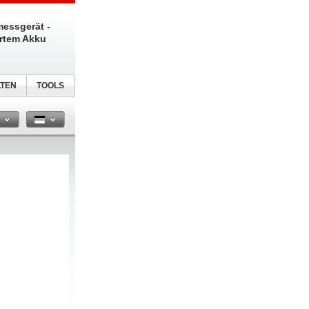
messgerät -
ertem Akku
TEN
TOOLS
n