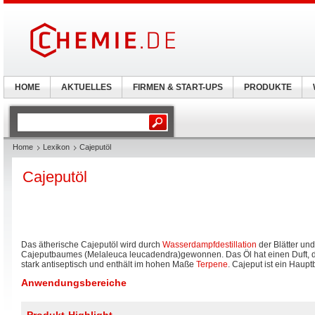
HOME
AKTUELLES
FIRMEN & START-UPS
PRODUKTE
Home
Lexikon
Cajeputöl
Cajeputöl
Das ätherische Cajeputöl wird durch
Wasserdampfdestillation
der Blätter un
Cajeputbaumes (Melaleuca leucadendra)gewonnen. Das Öl hat einen Duft, der
stark antiseptisch und enthält im hohen Maße
Terpene
. Cajeput ist ein Haupt
Anwendungsbereiche