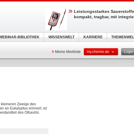
Leistungsstarkes Sauerstoff
kompakt, tragbar, mit integri
WEBINAR-BIBLIOTHEK
WISSENSWELT
KARRIERE
THEMENWEL
Meine Merkliste
my.chemie.de
Logi
d kleineren Zweige des
 an Eukalyptus erinnert, ist
bestandteil des Olbasöls.