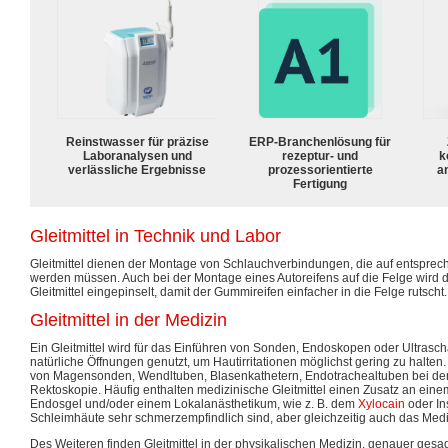
Reinstwasser für präzise
ERP-Branchenlösung für
Laboranalysen und
rezeptur- und
k
verlässliche Ergebnisse
prozessorientierte
a
Fertigung
Gleitmittel in Technik und Labor
Gleitmittel dienen der Montage von Schlauchverbindungen, die auf entspr
werden müssen. Auch bei der Montage eines Autoreifens auf die Felge wird 
Gleitmittel eingepinselt, damit der Gummireifen einfacher in die Felge rutscht.
Gleitmittel in der Medizin
Ein Gleitmittel wird für das Einführen von Sonden, Endoskopen oder Ultrasch
natürliche Öffnungen genutzt, um Hautirritationen möglichst gering zu halten.
von Magensonden, Wendltuben, Blasenkathetern, Endotrachealtuben bei der 
Rektoskopie. Häufig enthalten medizinische Gleitmittel einen Zusatz an einem
Endosgel und/oder einem Lokalanästhetikum, wie z. B. dem
Xylocain
oder Ins
Schleimhäute sehr schmerzempfindlich sind, aber gleichzeitig auch das Medi
Des Weiteren finden Gleitmittel in der physikalischen Medizin, genauer gesa