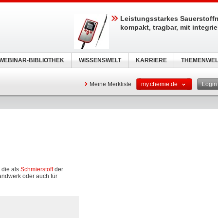
Leistungsstarkes Sauerstoff
kompakt, tragbar, mit integri
WEBINAR-BIBLIOTHEK
WISSENSWELT
KARRIERE
THEMENWEL
Meine Merkliste
my.chemie.de
Logi
 die als
Schmierstoff
der
andwerk oder auch für