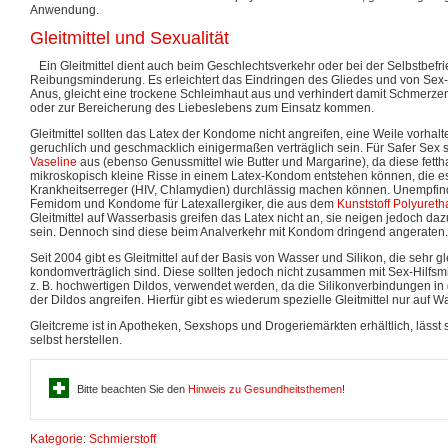
Anwendung.
Gleitmittel und Sexualität
Ein Gleitmittel dient auch beim Geschlechtsverkehr oder bei der Selbstbefr
Reibungsminderung. Es erleichtert das Eindringen des Gliedes und von Sex-H
Anus, gleicht eine trockene Schleimhaut aus und verhindert damit Schmerz
oder zur Bereicherung des Liebeslebens zum Einsatz kommen.
Gleitmittel sollten das Latex der Kondome nicht angreifen, eine Weile vorhal
geruchlich und geschmacklich einigermaßen verträglich sein. Für Safer Sex
Vaseline
aus (ebenso Genussmittel wie Butter und Margarine), da diese fettha
mikroskopisch kleine Risse in einem Latex-Kondom entstehen können, die e
Krankheitserreger (HIV, Chlamydien) durchlässig machen können. Unempfind
Femidom und Kondome für Latexallergiker, die aus dem
Kunststoff
Polyureth
Gleitmittel auf Wasserbasis greifen das Latex nicht an, sie neigen jedoch dazu
sein. Dennoch sind diese beim Analverkehr mit Kondom dringend angeraten.
Seit 2004 gibt es Gleitmittel auf der Basis von Wasser und Silikon, die sehr gl
kondomverträglich sind. Diese sollten jedoch nicht zusammen mit Sex-Hilfsmit
z. B. hochwertigen Dildos, verwendet werden, da die Silikonverbindungen in d
der Dildos angreifen. Hierfür gibt es wiederum spezielle Gleitmittel nur auf W
Gleitcreme ist in Apotheken, Sexshops und Drogeriemärkten erhältlich, lässt 
selbst herstellen.
Bitte beachten Sie den
Hinweis zu Gesundheitsthemen
!
Kategorie
:
Schmierstoff