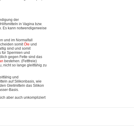
iedigung der
ilfsmitteln in Vagina bzw.
en. Es kann notwendigerweise
ten und im Normalfall
 scheiden somit
Öle
und
ltig sind und somit
s für Spermien und
lich gegen Fette sind das
an
bestehen. (Fettfreie)
, nicht so lange gleitfähig zu
eitfähig und
teln auf Silikonbasis, wie
en Gleitmitteln das Silikon
asser-Basis.
sich aber auch unkompliziert