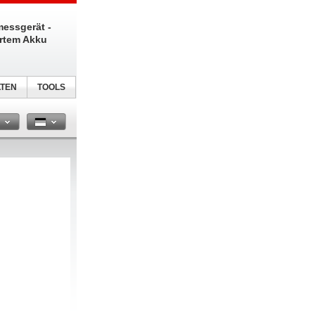
messgerät -
ertem Akku
TEN
TOOLS
n