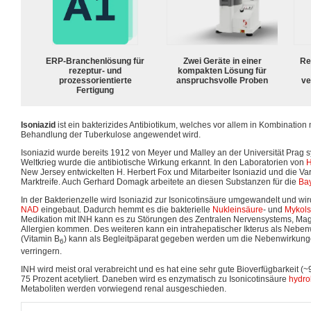
ERP-Branchenlösung für
Zwei Geräte in einer
Re
rezeptur- und
kompakten Lösung für
prozessorientierte
anspruchsvolle Proben
ve
Fertigung
Isoniazid
ist ein bakterizides Antibiotikum, welches vor allem in Kombination 
Behandlung der Tuberkulose angewendet wird.
Isoniazid wurde bereits 1912 von Meyer und Malley an der Universität Prag sy
Weltkrieg wurde die antibiotische Wirkung erkannt. In den Laboratorien von
H
New Jersey entwickelten H. Herbert Fox und Mitarbeiter Isoniazid und die Var
Marktreife. Auch Gerhard Domagk arbeitete an diesen Substanzen für die
Ba
In der Bakterienzelle wird Isoniazid zur Isonicotinsäure umgewandelt und wir
NAD
eingebaut. Dadurch hemmt es die bakterielle
Nukleinsäure
- und
Mykols
Medikation mit INH kann es zu Störungen des Zentralen Nervensystems, M
Allergien kommen. Des weiteren kann ein intrahepatischer Ikterus als Neben
(Vitamin B
) kann als Begleitpäparat gegeben werden um die Nebenwirkung
6
verringern.
INH wird meist oral verabreicht und es hat eine sehr gute Bioverfügbarkeit (~
75 Prozent acetyliert. Daneben wird es enzymatisch zu Isonicotinsäure
hydrol
Metaboliten werden vorwiegend renal ausgeschieden.