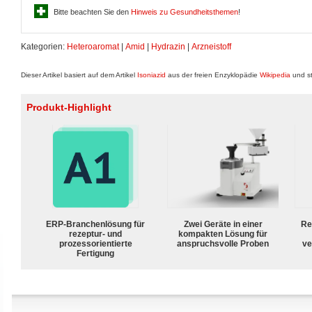
Bitte beachten Sie den
Hinweis zu Gesundheitsthemen
!
Kategorien:
Heteroaromat
|
Amid
|
Hydrazin
|
Arzneistoff
Dieser Artikel basiert auf dem Artikel
Isoniazid
aus der freien Enzyklopädie
Wikipedia
und st
Produkt-Highlight
ERP-Branchenlösung für
Zwei Geräte in einer
Re
rezeptur- und
kompakten Lösung für
prozessorientierte
anspruchsvolle Proben
ve
Fertigung