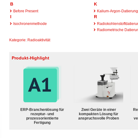
B
K
Before Present
Kalium-Argon-Datierung
I
R
Isochronenmethode
Radiokohlenstoffdatieru
Radiometrische Datieru
Kategorie
:
Radioaktivität
Produkt-Highlight
ERP-Branchenlösung für
Zwei Geräte in einer
Re
rezeptur- und
kompakten Lösung für
prozessorientierte
anspruchsvolle Proben
ve
Fertigung