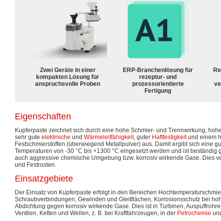
Zwei Geräte in einer
ERP-Branchenlösung für
Re
kompakten Lösung für
rezeptur- und
anspruchsvolle Proben
prozessorientierte
ve
Fertigung
Eigenschaften
Kupferpaste zeichnet sich durch eine hohe Schmier- und Trennwirkung, hohe
sehr gute
elektrische
und
Wärmeleitfähigkeit
, guter
Haftfestigkeit
und einem h
Festschmierstoffen (überwiegend Metallpulver) aus. Damit ergibt sich eine gu
Temperaturen von -30 °C bis +1300 °C eingesetzt werden und ist beständig 
auch aggressive chemische Umgebung bzw. korrosiv wirkende Gase. Dies ve
und Festrosten.
Einsatzgebiete
Der Einsatz von Kupferpaste erfolgt in den Bereichen Hochtemperaturschmi
Schraubverbindungen, Gewinden und Gleitflächen, Korrosionsschutz bei h
Abdichtung gegen korrosiv wirkende Gase. Dies ist in Turbinen, Auspuffrohr
Ventilen, Ketten und Wellen, z. B. bei Kraftfahrzeugen, in der
Petrochemie
und