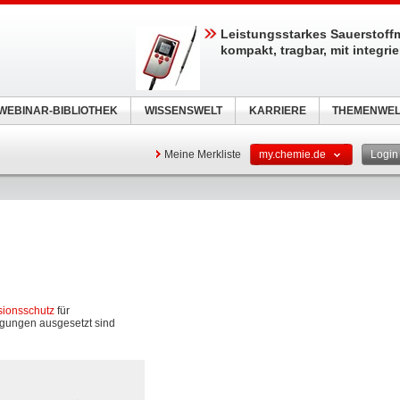
Leistungsstarkes Sauerstoff
kompakt, tragbar, mit integri
WEBINAR-BIBLIOTHEK
WISSENSWELT
KARRIERE
THEMENWEL
Meine Merkliste
my.chemie.de
Logi
sionsschutz
für
ngungen ausgesetzt sind