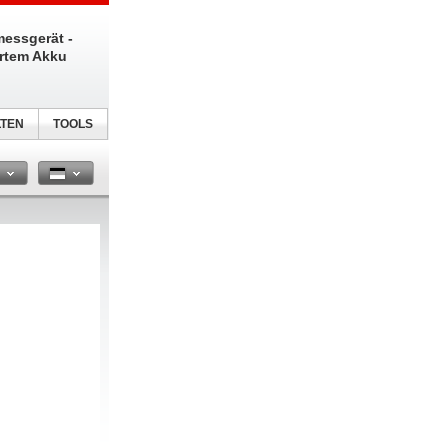
messgerät -
ertem Akku
TEN
TOOLS
n