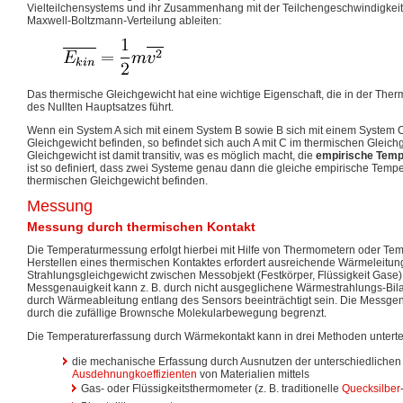
Vielteilchensystems und ihr Zusammenhang mit der Teilchengeschwindigkeit l
Maxwell-Boltzmann-Verteilung ableiten:
Das thermische Gleichgewicht hat eine wichtige Eigenschaft, die in der Th
des Nullten Hauptsatzes führt.
Wenn ein System A sich mit einem System B sowie B sich mit einem System 
Gleichgewicht befinden, so befindet sich auch A mit C im thermischen Gleich
Gleichgewicht ist damit transitiv, was es möglich macht, die
empirische Temp
ist so definiert, dass zwei Systeme genau dann die gleiche empirische Tempe
thermischen Gleichgewicht befinden.
Messung
Messung durch thermischen Kontakt
Die Temperaturmessung erfolgt hierbei mit Hilfe von Thermometern oder Te
Herstellen eines thermischen Kontaktes erfordert ausreichende Wärmeleitun
Strahlungsgleichgewicht zwischen Messobjekt (Festkörper, Flüssigkeit Gase)
Messgenauigkeit kann z. B. durch nicht ausgeglichene Wärmestrahlungs-Bi
durch Wärmeableitung entlang des Sensors beeinträchtigt sein. Die Messgena
durch die zufällige Brownsche Molekularbewegung begrenzt.
Die Temperaturerfassung durch Wärmekontakt kann in drei Methoden untertei
die mechanische Erfassung durch Ausnutzen der unterschiedlichen
Ausdehnungkoeffizienten
von Materialien mittels
Gas- oder Flüssigkeitsthermometer (z. B. traditionelle
Quecksilber