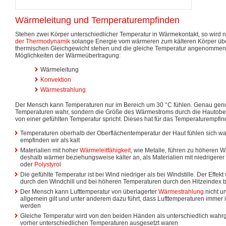
Wärmeleitung und Temperaturempfinden
Stehen zwei Körper unterschiedlicher Temperatur in Wärmekontakt, so wird
der Thermodynamik
solange Energie vom wärmeren zum kälteren Körper über
thermischen Gleichgewicht stehen und die gleiche Temperatur angenommen h
Möglichkeiten der Wärmeübertragung:
Wärmeleitung
Konvektion
Wärmestrahlung
Der Mensch kann Temperaturen nur im Bereich um 30 °C fühlen. Genau ge
Temperaturen wahr, sondern die Größe des Wärmestroms durch die Hautobe
von einer gefühlten Temperatur spricht. Dieses hat für das Temperaturempf
Temperaturen oberhalb der Oberflächentemperatur der Haut fühlen sich wa
empfinden wir als kalt
Materialien mit hoher
Wärmeleitfähigkeit
, wie Metalle, führen zu höheren 
deshalb wärmer beziehungsweise kälter an, als Materialien mit niedrigerer 
oder
Polystyrol
Die gefühlte Temperatur ist bei Wind niedriger als bei Windstille. Der Effek
durch den Windchill und bei höheren Temperaturen durch den Hitzeindex 
Der Mensch kann Lufttemperatur von überlagerter
Wärmestrahlung
nicht u
allgemein gilt und unter anderem dazu führt, dass Lufttemperaturen imme
werden
Gleiche Temperatur wird von den beiden Händen als unterschiedlich wa
vorher unterschiedlichen Temperaturen ausgesetzt waren