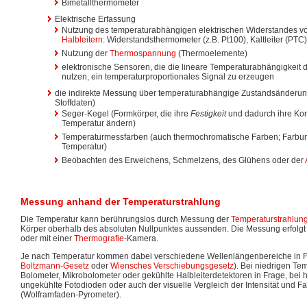
Bimetallthermometer
Elektrische Erfassung
Nutzung des temperaturabhängigen elektrischen Widerstandes 
Halbleitern
: Widerstandsthermometer (z.B. Pt100), Kaltleiter (PTC
Nutzung der
Thermospannung
(Thermoelemente)
elektronische Sensoren, die die lineare Temperaturabhängigkeit 
nutzen, ein temperaturproportionales Signal zu erzeugen
die indirekte Messung über temperaturabhängige Zustandsänderungen
Stoffdaten)
Seger-Kegel (Formkörper, die ihre
Festigkeit
und dadurch ihre Kon
Temperatur ändern)
Temperaturmessfarben (auch thermochromatische Farben; Farbum
Temperatur)
Beobachten des Erweichens, Schmelzens, des Glühens oder der
Messung anhand der Temperaturstrahlung
Die Temperatur kann berührungslos durch Messung der
Temperaturstrahlun
Körper oberhalb des absoluten Nullpunktes aussenden. Die Messung erfolgt 
oder mit einer
Thermografie
-Kamera.
Je nach Temperatur kommen dabei verschiedene Wellenlängenbereiche in F
Boltzmann-Gesetz
oder
Wiensches Verschiebungsgesetz
). Bei niedrigen T
Bolometer, Mikrobolometer oder gekühlte Halbleiterdetektoren in Frage, be
ungekühlte Fotodioden oder auch der visuelle Vergleich der Intensität und
(Wolframfaden-Pyrometer).