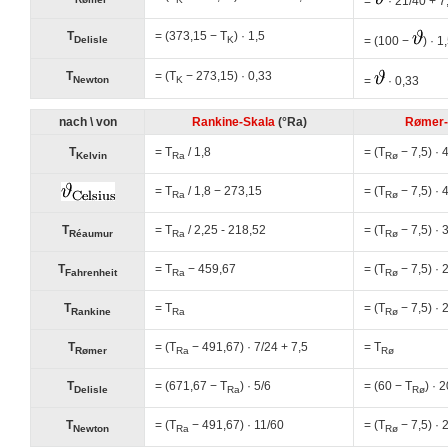
=
· 21/40 + 7
T
= (373,15 − T
) · 1,5
= (100 −
) · 1
Delisle
K
T
= (T
− 273,15) · 0,33
=
· 0,33
Newton
K
nach \ von
Rankine-Skala
(°Ra)
Rømer-
T
= T
/ 1,8
= (T
− 7,5) · 
Kelvin
Ra
Rø
= T
/ 1,8 − 273,15
= (T
− 7,5) · 
Ra
Rø
T
= T
/ 2,25 - 218,52
= (T
− 7,5) · 
Réaumur
Ra
Rø
T
= T
− 459,67
= (T
− 7,5) · 
Fahrenheit
Ra
Rø
T
= T
= (T
− 7,5) · 
Rankine
Ra
Rø
T
= (T
− 491,67) · 7/24 + 7,5
= T
Rømer
Ra
Rø
T
= (671,67 − T
) · 5/6
= (60 − T
) · 
Delisle
Ra
Rø
T
= (T
− 491,67) · 11/60
= (T
− 7,5) · 
Newton
Ra
Rø