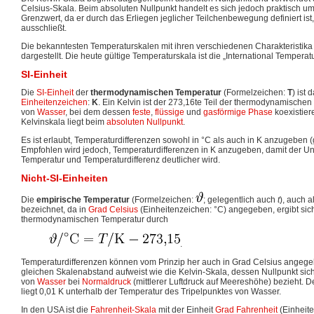
Celsius-Skala. Beim absoluten Nullpunkt handelt es sich jedoch praktisch 
Grenzwert, da er durch das Erliegen jeglicher Teilchenbewegung definiert is
ausschließt.
Die bekanntesten Temperaturskalen mit ihren verschiedenen Charakteristika s
dargestellt. Die heute gültige Temperaturskala ist die „International Temperat
SI-Einheit
Die
SI-Einheit
der
thermodynamischen Temperatur
(Formelzeichen:
T
) ist 
Einheitenzeichen
:
K
. Ein Kelvin ist der 273,16te Teil der thermodynamische
von
Wasser
, bei dem dessen
feste
,
flüssige
und
gasförmige
Phase
koexistier
Kelvinskala liegt beim
absoluten Nullpunkt
.
Es ist erlaubt, Temperaturdifferenzen sowohl in °C als auch in K anzugeben (
Empfohlen wird jedoch, Temperaturdifferenzen in K anzugeben, damit der U
Temperatur und Temperaturdifferenz deutlicher wird.
Nicht-SI-Einheiten
Die
empirische Temperatur
(Formelzeichen:
; gelegentlich auch
t
), auch a
bezeichnet, da in
Grad Celsius
(Einheitenzeichen: °C) angegeben, ergibt sic
thermodynamischen Temperatur durch
.
Temperaturdifferenzen können vom Prinzip her auch in Grad Celsius angeg
gleichen Skalenabstand aufweist wie die Kelvin-Skala, dessen Nullpunkt sic
von
Wasser
bei
Normaldruck
(mittlerer Luftdruck auf Meereshöhe) bezieht. De
liegt 0,01 K unterhalb der Temperatur des Tripelpunktes von Wasser.
In den USA ist die
Fahrenheit-Skala
mit der Einheit
Grad Fahrenheit
(Einheit