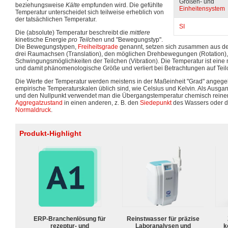
Größen- und
beziehungsweise
Kälte
empfunden wird. Die gefühlte
Einheitensystem
Temperatur unterscheidet sich teilweise erheblich von
der tatsächlichen Temperatur.
SI
Die (absolute) Temperatur beschreibt die
mittlere
kinetische Energie
pro Teilchen
und "Bewegungstyp".
Die Bewegungstypen,
Freiheitsgrade
genannt, setzen sich zusammen aus d
drei Raumachsen (Translation), den möglichen Drehbewegungen (Rotation)
Schwingungsmöglichkeiten der Teilchen (Vibration). Die Temperatur ist ein
und damit phänomenologische Größe und verliert bei Betrachtungen auf Tei
Die Werte der Temperatur werden meistens in der Maßeinheit "Grad" angeg
empirische Temperaturskalen üblich sind, wie Celsius und Kelvin. Als Ausgan
und den Nullpunkt verwendet man die Übergangstemperatur chemisch reiner
Aggregatzustand
in einen anderen, z. B. den
Siedepunkt
des Wassers oder 
Normaldruck
.
Produkt-Highlight
ERP-Branchenlösung für
Reinstwasser für präzise
rezeptur- und
Laboranalysen und
k