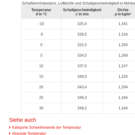
Schallkennimpedanz, Luftdichte und Schallgeschwindigkeit in Abhäng
Temperatur
Schallgeschwindigkeit
Dichte
ϑ
in °C
c
in m/s
ρ
in kg/m³
-10
325,4
1,341
-5
328,5
1,316
0
331,5
1,293
5
334,5
1,269
10
337,5
1,247
15
340,5
1,225
20
343,4
1,204
25
346,3
1,184
30
349,2
1,164
Siehe auch
Kategorie Schwellenwerte der Temperatur
Absolute Temperatur