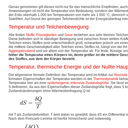
Genau genommen gilt dieses nicht nur für das menschliche Empfinden, auch 
Anwendungen ist nicht die Temperatur von Bedeutung, sondern der Wärmest
der Erde oberhalb 1.000 km Temperaturen von mehr als 1.000 °C, dennoch 
Satelliten. Auf Grund der geringen Teilchendichte ist der Energieübertrag min
Temperatur und Teilchenbewegung
Alle festen
Stoffe
,
Flüssigkeiten
und
Gase
bestehen aus sehr kleinen Teilche
Diese befinden sich in ständiger Bewegung und zwischen ihnen wirken Kräft
Teilchen eines Stoffes sind unterschiedlich groß, schwanken jedoch um eine
die mittlere Geschwindigkeit aller Teilchen eines Stoffes ist, hängt von der Ar
Aggregatzustand
und vor allem von der Temperatur ab. Für feste, flüssige un
höher die Temperatur eines Körpers ist, desto größer ist die mittlere Gesc
des Stoffes, aus dem der Körper besteht.
Temperatur, thermische Energie und der Nullte Ha
Die allgemeine formale Definition der Temperatur wird im Artikel zur
Absolute
formalen Eigenschaften der Temperatur werden in der
Thermodynamik
behan
Temperatur hier als eine
systemeigene
,
intensive
Zustandsgröße
. Sie lässt 
S definieren, da aus den Eigenschaften dieser Zustandsgröße folgt, dass S ko
Zustandsänderungen ohne Wärmeübertragung Q ist:
mit T als Zustandsfunktion. T wird dabei so gewählt, dass
d
S
ein Differential 
Nach dem Poincaré-Lemma ist hierfür hinreichend und notwendig