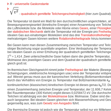
R
-
universelle Gaskonstante
-
quadratisch gemittelte Teilchengeschwindigkeit
(hier zum Quadrat)
Die Temperatur ist damit ein Maß für den durchschnittlichen ungerichteten, al
Bewegungsenergieanteil (kinetische Energie) einer Ansammlung von Teilchen
die Luftmoleküle bzw. die Moleküle oder Atome eines
Gases
, einer
Flüssigkei
der
statistischen Mechanik
steht die Temperatur mit der Energie pro
Freiheits
idealen Gas aus einatomigen Molekülen sind das drei
Translationsfreiheitsg
mehratomigen Gasen können weitere
Rotationsfreiheitsgrade
hinzu kommen
Bei Gasen kann man diesen Zusammenhang zwischen Temperatur und Teilc
obiger Beziehung sogar quantitativ angeben. Eine Verdopplung der Temperatu
bei idealen Gasen zu einer Erhöhung der quadratisch gemittelten Teilcheng
½
2
= 1,414. Zwei unterschiedliche Gase haben dann die gleiche Temperatur,
Molmasse des jeweiligen Gases und dem Quadrat der quadratisch gemittelte
gleich groß ist.
Im thermischen Gleichgewicht nimmt jeder
Freiheitsgrad
der Materie (Bewegu
Schwingungen, elektronische Anregungen usw.) eine der Temperatur entsp
auf. Wieviel genau muss aus der kanonischen Verteilung (Boltzmannkonstant
durch das Verhältnis von Energie zu Temperatur mal Boltzmannkonstante
k
B
kontinuierlichen (klassischen) kinetischen Energie ist dieses genau k
T/2. D
B
einen Zusammenhang zwischen Energie und Temperatur, der 11.606,7 Kelvi
Bei Raumtemperatur (300 Kelvin) ergibt dieses 0,0258472 eV. Die durchschnit
Teilchen ist abhängig von der
Molekülmasse
bzw. Molmasse. Dabei sind die 
auch langsamer. Bei idealen Gasen gleichen sich Massenerhöhung und Ges
gegenseitig aus, was zum
Gesetz von Avogadro
führt.
Die thermische Energie ist jedoch wie die Temperatur selbst nur ein Mittelwer