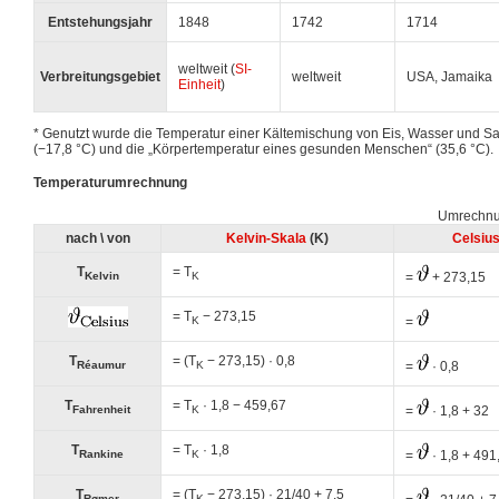
Entstehungsjahr
1848
1742
1714
weltweit (
SI-
Verbreitungsgebiet
weltweit
USA, Jamaika
Einheit
)
* Genutzt wurde die Temperatur einer Kältemischung von Eis, Wasser und S
(−17,8 °C) und die „Körpertemperatur eines gesunden Menschen“ (35,6 °C).
Temperaturumrechnung
Umrechnu
nach \ von
Kelvin-Skala
(K)
Celsiu
T
= T
=
+ 273,15
Kelvin
K
= T
− 273,15
=
K
T
= (T
− 273,15) · 0,8
=
· 0,8
Réaumur
K
T
= T
· 1,8 − 459,67
=
· 1,8 + 32
Fahrenheit
K
T
= T
· 1,8
=
· 1,8 + 491
Rankine
K
T
= (T
− 273,15) · 21/40 + 7,5
Rømer
K