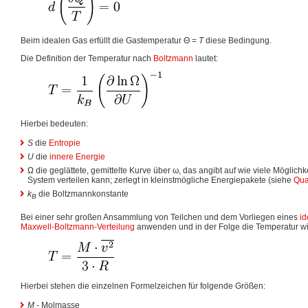
Beim idealen Gas erfüllt die Gastemperatur
Θ =
T
diese Bedingung.
Die Definition der Temperatur nach
Boltzmann
lautet:
Hierbei bedeuten:
S
die
Entropie
U
die
innere Energie
Ω
die geglättete, gemittelte Kurve über
ω
, das angibt auf wie viele Möglich
System verteilen kann; zerlegt in kleinstmögliche Energiepakete (siehe
Qua
k
die Boltzmannkonstante
B
Bei einer sehr großen Ansammlung von Teilchen und dem Vorliegen eines
i
Maxwell-Boltzmann-Verteilung
anwenden und in der Folge die Temperatur wie 
Hierbei stehen die einzelnen Formelzeichen für folgende Größen:
M
- Molmasse