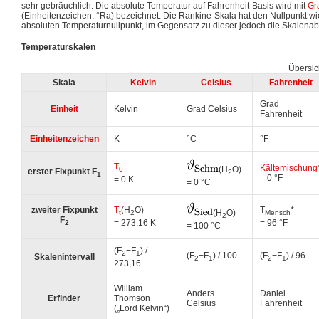
sehr gebräuchlich. Die absolute Temperatur auf Fahrenheit-Basis wird mit
Gr
(Einheitenzeichen: °Ra) bezeichnet. Die Rankine-Skala hat den Nullpunkt wi
absoluten Temperaturnullpunkt, im Gegensatz zu dieser jedoch die Skalenab
Temperaturskalen
Übersic
Skala
Kelvin
Celsius
Fahrenheit
Grad
Einheit
Kelvin
Grad Celsius
Fahrenheit
Einheitenzeichen
K
°C
°F
T
Kältemischung
(H
O)
0
erster Fixpunkt F
2
1
= 0 °F
= 0 K
= 0 °C
zweiter Fixpunkt
T
(H
O)
T
*
(H
O)
t
2
Mensch
2
F
= 273,16 K
= 96 °F
2
= 100 °C
(F
−F
) /
2
1
(F
−F
) / 100
(F
−F
) / 96
Skalenintervall
2
1
2
1
273,16
William
Anders
Daniel
Erfinder
Thomson
Celsius
Fahrenheit
(„Lord Kelvin“)