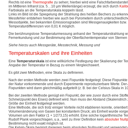
Rechts ist eine
Thermografie
zu sehen; hierbei wird eine Falschfarbendarste
im Mittleren Infrarot (ca. 5…10 µm Wellenlänge) erzeugt, die sich durch
Kalib
Farbskala an die Temperaturskala koppeln lässt.
Links im Bild ist die Spiegelung der Strahlung des heißen Bechers zu erkenn
Messfehler entstehen hierbei wie auch bei Pyrometern durch unterschiedlic
Messobjekte, bei bekannten Emissionsgraden sind Messgenauigkeiten bzw. K
Temperaturdifferenzen von 0,01 K möglich.
Die berührungslose Temperaturmessung anhand der Temperaturstrahlung wi
Fernerkundung und zur Bestimmung der Oberfächentemperatur von Sternen
Siehe hierzu auch Messgeräte, Messtechnik, Messung und
Temperaturskalen und ihre Einheiten
Eine
Temperaturskala
ist eine willkürliche Festlegung der Skalierung der Te
Angabe der Temperatur in Bezug zu einem Vergleichswert.
Es gibt zwei Methoden, eine Skala zu definieren.
Nach der ersten Methode werden zwei Fixpunkte festgelegt. Diese Fixpunkt
der Natur vorkommende und durch Experimente reproduzierbare Werte. Der
Fixpunkten wird dann gleichmäßig aufgeteilt (z. B. bei der Celsius-Skala in 10
Bei der zweiten Methode genügt ein Fixpunkt, der wie zuvor durch eine Stoffe
Schmelzpunkt des Eises) definiert wird. Nun muss der Abstand (Skalenstrich z
Größe der Einheit festgelegt werden.
Eine Methode, die sich trotz einiger Vorteile nicht etablieren konnte, orientiert
Volumenänderung von Gasen bei konstantem Druck; als Einheit wurde vorge
Volumen um den Faktor (1 + 1/273,15) erhöht. Eine solche logarithmische T
Rudolf Plank vorgeschlagen, u.a., weil zu ihrer Definition kein
absoluter Null
Bestimmung nicht exakt möglich ist.
Die Kelvin-Skala beginnt dagegen beim absoluten Nullpunkt und verwendet d