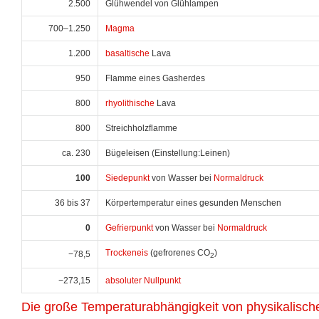
2.500
Glühwendel von Glühlampen
700–1.250
Magma
1.200
basaltische
Lava
950
Flamme eines Gasherdes
800
rhyolithische
Lava
800
Streichholzflamme
ca. 230
Bügeleisen (Einstellung:Leinen)
100
Siedepunkt
von Wasser bei
Normaldruck
36 bis 37
Körpertemperatur eines gesunden Menschen
0
Gefrierpunkt
von Wasser bei
Normaldruck
Trockeneis
(gefrorenes CO
)
−78,5
2
−273,15
absoluter Nullpunkt
Die große Temperaturabhängigkeit von physikalisc