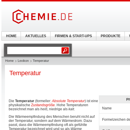
HOME
AKTUELLES
FIRMEN & START-UPS
PRODUKTE
Home
Lexikon
Temperatur
Temperatur
Ph
Die
Temperatur
(formeller:
Absolute Temperatur
) ist eine
physikalische
Zustandsgröße
. Hohe Temperaturen
Name
bezeichnet man als
heiß
, niedrige als
kalt
.
Die Wärmeempfindung des Menschen beruht nicht auf
Formelzeichen d
der Temperatur, sondern auf dem Wärmestrom. Dazu
passt, dass die Wärmeempfindung oft als gefühlte
Temperatur bezeichnet wird und so als
Wärme