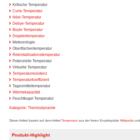
Kritische Temperatur
Curie-Temperatur
Néel-Temperatur
Debye-Temperatur
Boyle-Temperatur
Dopplertemperatur
Meteorologie
Oberflächentemperatur
Rekristallisationstemperatur
Potenzielle Temperatur
Virtuelle Temperatur
Temperaturresistenz
Temperaturkoeffizient
Tagesmitteltemperatur
Wärmekapazität
Feuchtkugel Temperatur
Kategorie
:
Thermodynamik
Dieser Artikel basiert auf dem Artikel
Temperatur
aus der freien Enzyklopädie
Wikipedia
und 
Produkt-Highlight