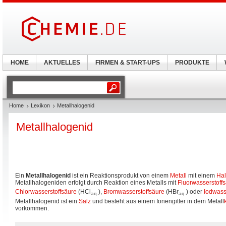
HOME
AKTUELLES
FIRMEN & START-UPS
PRODUKTE
Home
Lexikon
Metallhalogenid
Metallhalogenid
Ein
Metallhalogenid
ist ein Reaktionsprodukt von einem
Metall
mit einem
Ha
Metallhalogeniden erfolgt durch Reaktion eines Metalls mit
Fluorwasserstoff
Chlorwasserstoffsäure
(HCl
),
Bromwasserstoffsäure
(HBr
) oder
Iodwass
aq.
aq.
Metallhalogenid ist ein
Salz
und besteht aus einem Ionengitter in dem Metall
vorkommen.