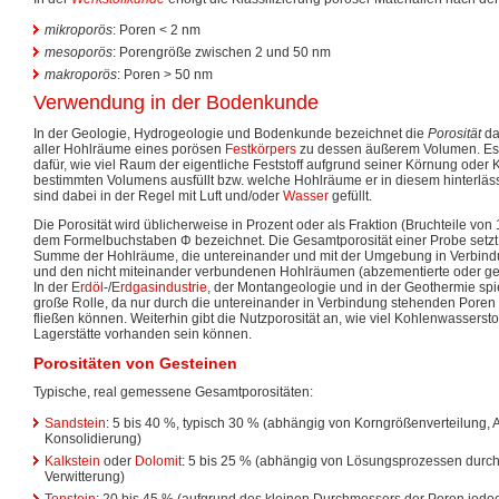
mikroporös
: Poren < 2 nm
mesoporös
: Porengröße zwischen 2 und 50 nm
makroporös
: Poren > 50 nm
Verwendung in der Bodenkunde
In der Geologie, Hydrogeologie und Bodenkunde bezeichnet die
Porosität
da
aller Hohlräume eines porösen
Festkörpers
zu dessen äußerem Volumen. Es 
dafür, wie viel Raum der eigentliche Feststoff aufgrund seiner Körnung oder 
bestimmten Volumens ausfüllt bzw. welche Hohlräume er in diesem hinterläs
sind dabei in der Regel mit Luft und/oder
Wasser
gefüllt.
Die Porosität wird üblicherweise in Prozent oder als Fraktion (Bruchteile v
dem Formelbuchstaben Φ bezeichnet. Die Gesamtporosität einer Probe setz
Summe der Hohlräume, die untereinander und mit der Umgebung in Verbindu
und den nicht miteinander verbundenen Hohlräumen (abzementierte oder ges
In der
Erdöl
-/
Erdgasindustrie
, der Montangeologie und in der Geothermie spie
große Rolle, da nur durch die untereinander in Verbindung stehenden Poren 
fließen können. Weiterhin gibt die Nutzporosität an, wie viel Kohlenwassersto
Lagerstätte vorhanden sein können.
Porositäten von Gesteinen
Typische, real gemessene Gesamtporositäten:
Sandstein
: 5 bis 40 %, typisch 30 % (abhängig von Korngrößenverteilung, A
Konsolidierung)
Kalkstein
oder
Dolomit
: 5 bis 25 % (abhängig von Lösungsprozessen dur
Verwitterung)