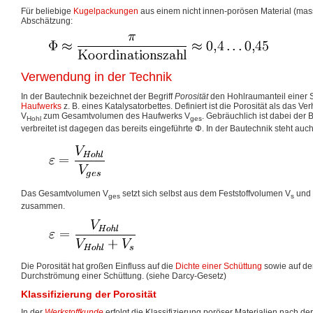
Für beliebige
Kugelpackungen
aus einem nicht innen-porösen Material (mass
Abschätzung:
Verwendung in der Technik
In der Bautechnik bezeichnet der Begriff
Porosität
den Hohlraumanteil einer 
Haufwerks
z. B. eines Katalysatorbettes. Definiert ist die Porosität als das 
V
zum Gesamtvolumen des Haufwerks V
. Gebräuchlich ist dabei der
Hohl
ges
verbreitet ist dagegen das bereits eingeführte Φ. In der Bautechnik steht auc
Das Gesamtvolumen V
setzt sich selbst aus dem Feststoffvolumen V
und 
ges
s
zusammen.
Die Porosität hat großen Einfluss auf die
Dichte einer Schüttung
sowie auf de
Durchströmung einer Schüttung. (siehe Darcy-Gesetz)
Klassifizierung der Porosität
In der
Werkstoffkunde
erfolgt die Klassifizierung poröser Materialien nach de