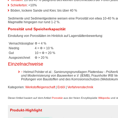
Tonstein
: 20 bis 45 % (aufgrund des kleinen Durchmessers der Poren jedo
Schieferton
: <10%
Böden, lockere Sande und Kies: bis über 40 %
Sedimente und Sedimentgesteine weisen eine Porosität von etwa 10-40 % a
Magmatite hingegen nur rund 1-2 %.
Porosität und Speicherkapazität
Einstufung von Porositäten im Hinblick auf Lagerstättenbewertung:
Vernachlässigbar
Φ < 4 %
Niedrig
4 < Φ < 10 %
Gut
10 < Φ < 20 %
Ausgezeichnet
Φ > 20 %
Einzelnachweise
↑
Helmut Polster et al.:
Sanierungsgrundlagen Plattenbau - Prüfverf
und Modernisierung von Bauwerken e.V.
(IEMB), Fraunhofer IRB Verl
Prüfungen von Baustoffen und des Korrosionsschutzes (Webdokum
Kategorien:
Werkstoffeigenschaft
|
Erdöl
|
Verfahrenstechnik
Dieser Artikel basiert auf dem Artikel
Porosität
aus der freien Enzyklopädie
Wikipedia
und st
Produkt-Highlight