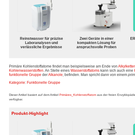
Reinstwasser für präzise
Zwei Geräte in einer
ER
Laboranalysen und
kompakten Lösung für
verlässliche Ergebnisse
anspruchsvolle Proben
Primäre Kohlenstoffatome findet man beispielsweise am Ende von
Alkylkette
Kohlenwasserstoffen
. An Stelle eines
Wasserstoffatoms
kann sich auch eine
funktionelle Gruppe
der
Alkanole
, befinden. Man spricht dann von einem
pri
Kategorie
:
Funktionelle Gruppe
Dieser Artikel basiert auf dem Artikel
Primäres_Kohlenstoffatom
aus der freien Enzyklopäd
verfügbar.
Produkt-Highlight