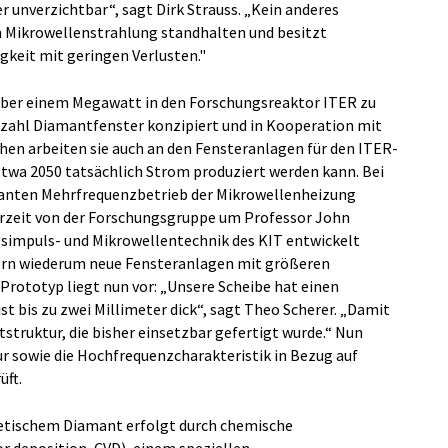
er unverzichtbar“, sagt Dirk Strauss. „Kein anderes
 Mikrowellenstrahlung standhalten und besitzt
gkeit mit geringen Verlusten."
über einem Megawatt in den Forschungsreaktor ITER zu
elzahl Diamantfenster konzipiert und in Kooperation mit
chen arbeiten sie auch an den Fensteranlagen für den ITER-
wa 2050 tatsächlich Strom produziert werden kann. Bei
lanten Mehrfrequenzbetrieb der Mikrowellenheizung
urzeit von der Forschungsgruppe um Professor John
gsimpuls- und Mikrowellentechnik des KIT entwickelt
ern wiederum neue Fensteranlagen mit größeren
rototyp liegt nun vor: „Unsere Scheibe hat einen
t bis zu zwei Millimeter dick“, sagt Theo Scherer. „Damit
tstruktur, die bisher einsetzbar gefertigt wurde.“ Nun
r sowie die Hochfrequenzcharakteristik in Bezug auf
üft.
hetischem Diamant erfolgt durch chemische
 deposition, CVD), einem speziellen