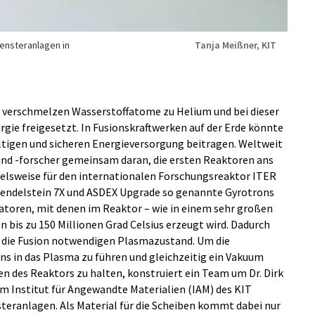
Fensteranlagen in
Tanja Meißner, KIT
r verschmelzen Wasserstoffatome zu Helium und bei dieser
gie freigesetzt. In Fusionskraftwerken auf der Erde könnte
ltigen und sicheren Energieversorgung beitragen. Weltweit
und -forscher gemeinsam daran, die ersten Reaktoren ans
ielsweise für den internationalen Forschungsreaktor ITER
 Wendelstein 7X und ASDEX Upgrade so genannte Gyrotrons
latoren, mit denen im Reaktor – wie in einem sehr großen
 bis zu 150 Millionen Grad Celsius erzeugt wird. Dadurch
ür die Fusion notwendigen Plasmazustand. Um die
s in das Plasma zu führen und gleichzeitig ein Vakuum
en des Reaktors zu halten, konstruiert ein Team um Dr. Dirk
m Institut für Angewandte Materialien (IAM) des KIT
eranlagen. Als Material für die Scheiben kommt dabei nur