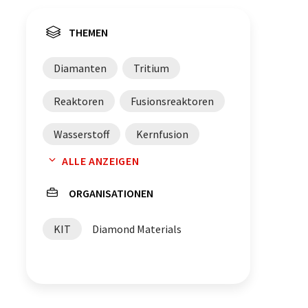
THEMEN
Diamanten
Tritium
Reaktoren
Fusionsreaktoren
Wasserstoff
Kernfusion
ALLE ANZEIGEN
Gasphasenabscheidung
ORGANISATIONEN
Kohlenstoff
KIT
Diamond Materials
Mikrowellentechnik