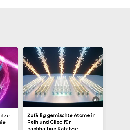
Zufällig gemischte Atome in
Wie ma
itze
Reih und Glied für
Nanopa
sie
nachhaltige Katalyse
Ewigke