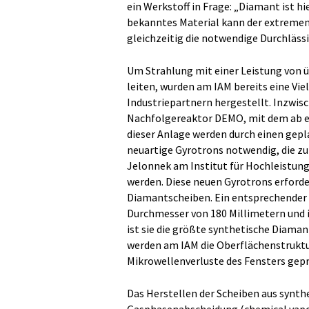
ein Werkstoff in Frage: „Diamant ist hi
bekanntes Material kann der extremen
gleichzeitig die notwendige Durchlässi
Um Strahlung mit einer Leistung von 
leiten, wurden am IAM bereits eine Vi
Industriepartnern hergestellt. Inzwis
Nachfolgereaktor DEMO, mit dem ab et
dieser Anlage werden durch einen gep
neuartige Gyrotrons notwendig, die z
Jelonnek am Institut für Hochleistun
werden. Diese neuen Gyrotrons erford
Diamantscheiben. Ein entsprechender P
Durchmesser von 180 Millimetern und is
ist sie die größte synthetische Diaman
werden am IAM die Oberflächenstruktu
Mikrowellenverluste des Fensters gepr
Das Herstellen der Scheiben aus synt
Gasphasenabscheidung (chemical vapor