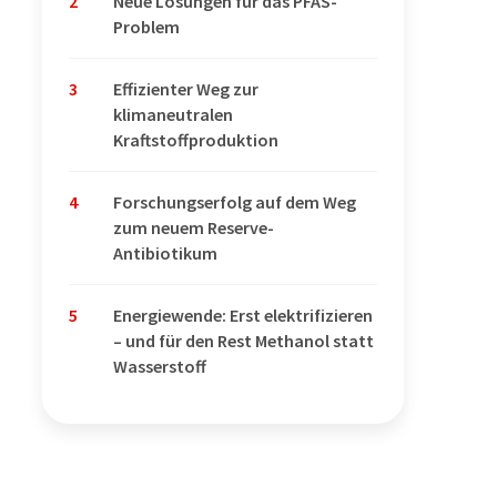
2
Neue Lösungen für das PFAS-
Problem
3
Effizienter Weg zur
klimaneutralen
Kraftstoffproduktion
4
Forschungserfolg auf dem Weg
zum neuem Reserve-
Antibiotikum
5
Energiewende: Erst elektrifizieren
– und für den Rest Methanol statt
Wasserstoff