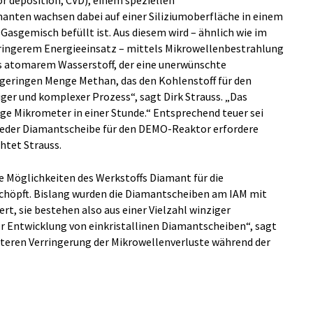
anten wachsen dabei auf einer Siliziumoberfläche in einem
asgemisch befüllt ist. Aus diesem wird – ähnlich wie im
geringerem Energieeinsatz – mittels Mikrowellenbestrahlung
us atomarem Wasserstoff, der eine unerwünschte
 geringen Menge Methan, das den Kohlenstoff für den
riger und komplexer Prozess“, sagt Dirk Strauss. „Das
e Mikrometer in einer Stunde.“ Entsprechend teuer sei
 jeder Diamantscheibe für den DEMO-Reaktor erfordere
htet Strauss.
e Möglichkeiten des Werkstoffs Diamant für die
chöpft. Bislang wurden die Diamantscheiben am IAM mit
ert, sie bestehen also aus einer Vielzahl winziger
er Entwicklung von einkristallinen Diamantscheiben“, sagt
iteren Verringerung der Mikrowellenverluste während der