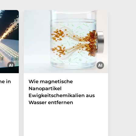
me in
Wie magnetische
Licht f
Nanopartikel
mit ph
Ewigkeitschemikalien aus
Zeitkri
Wasser entfernen
Experime
Weg zur 
von Lich