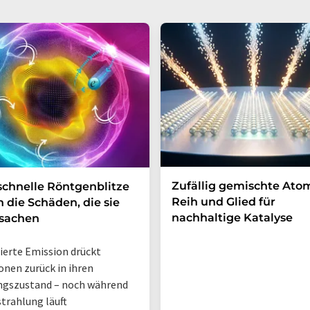
Zufällig gemischte Ato
schnelle Röntgenblitze
Reih und Glied für
n die Schäden, die sie
nachhaltige Katalyse
rsachen
ierte Emission drückt
onen zurück in ihren
ngszustand – noch während
strahlung läuft