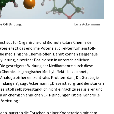
ne C-H Bindung.
Lutz Ackermann
Institut für Organische und Biomolekulare Chemie der
ategie legt das enorme Potenzial direkter Kohlenstoff-
die medizinische Chemie offen. Damit können zielgenaue
lierung, einzelner Positionen in unterschiedlichen
ie gesteigerte Wirkung der Medikamente durch diese
n Chemie als „magischer Methyleffekt“ bezeichnet,
r Analoga bisher ein zentrales Problem dar. „Die Strategie
indungen“, sagt Ackermann. „Diese ist aufgrund der starken
erstoff selbstverständlich nicht einfach zu realisieren und
hl an chemisch ähnlichen C-H-Bindungen ist die Kontrolle
sforderung.“
ösen, nutzten die Forscher in einer Kooperation mit dem