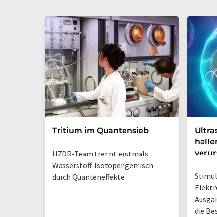
Tritium im Quantensieb
Ultra
heile
veru
HZDR-Team trennt erstmals
Wasserstoff-Isotopengemisch
Stimul
durch Quanteneffekte
Elektr
Ausga
die Be