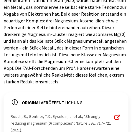
elementarem Natriummetall (Na0) wurde. Dabei ist Natrium
ein Metall, das normalerweise selbst eine starke Tendenz zur
Abgabe von Elektronen hat. Bei dieser Reaktion entstand ein
neuartiger Komplex: drei Magnesium-Atome, die sich wie
Perlen auf einer Kette hintereinander aufreihen. Dieser
dreikernige Magnesium-Cluster reagiert wie atomares Mg(0)
und kann als das kleinste Stück Magnesiummetall angesehen
werden – ein Stück Metall, das in dieser Form in organischen
Lösungsmitteln löslich ist. Diese neue Klasse der Magnesium-
Komplexe stellt die Magnesium-Chemie komplett auf den
Kopf. Die FAU-Forschenden um Prof. Harder erwarten eine
weitere ungewöhnliche Reaktivität dieses löslichen, extrem
starken Reduktionsmittels.
ORIGINALVERÖFFENTLICHUNG
Rösch, B., Gentner, T.X., Eyselein, J. et al.; "Strongly
reducing magnesium(0) complexes"; Nature 592, 717–721
(2021).