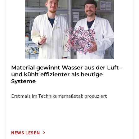
widerruf@lumitos.com
mit Wirkung für die Zukunft
widerrufen. Zudem ist in jeder E-Mail ein Link zur
Abbestellung des entsprechenden Newsletters
enthalten.
Material gewinnt Wasser aus der Luft –
und kühlt effizienter als heutige
Systeme
Erstmals im Technikumsmaßstab produziert
NEWS LESEN